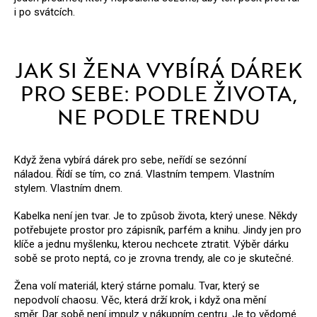
i po svátcích.
JAK SI ŽENA VYBÍRÁ DÁREK
PRO SEBE: PODLE ŽIVOTA,
NE PODLE TRENDU
Když žena vybírá dárek pro sebe, neřídí se sezónní
náladou.
Řídí se tím, co zná.
Vlastním tempem. Vlastním
stylem. Vlastním dnem.
Kabelka není jen tvar. Je to způsob života, který unese.
Někdy
potřebujete prostor pro zápisník, parfém a knihu. Jindy jen pro
klíče a jednu myšlenku, kterou nechcete ztratit.
Výběr dárku
sobě se proto neptá, co je zrovna trendy, ale co je skutečné.
Žena volí materiál, který stárne pomalu.
Tvar, který se
nepodvolí chaosu.
Věc, která drží krok, i když ona mění
směr.
Dar sobě není impulz v nákupním centru.
Je to vědomé