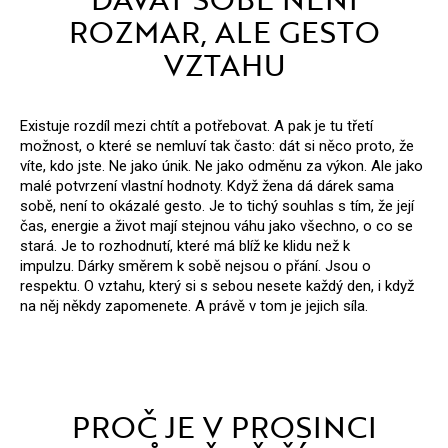
E
ROZMAR, ALE GESTO
T
VZTAHU
E
N
Existuje rozdíl mezi chtít a potřebovat. A pak je tu třetí
možnost, o které se nemluví tak často: dát si něco proto, že
A
víte, kdo jste. Ne jako únik. Ne jako odměnu za výkon. Ale jako
J
malé potvrzení vlastní hodnoty.
Když žena dá dárek sama
sobě, není to okázalé gesto. Je to tichý souhlas s tím, že její
Í
čas, energie a život mají stejnou váhu jako všechno, o co se
stará. Je to rozhodnutí, které má blíž ke klidu než k
T
impulzu.
Dárky směrem k sobě nejsou o přání. Jsou o
?
respektu. O vztahu, který si s sebou nesete každý den, i když
na něj někdy zapomenete.
A právě v tom je jejich síla.
HLEDAT
PROČ JE V PROSINCI