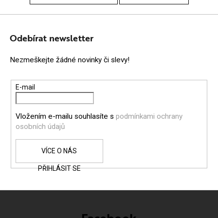
Z
Á
Odebírat newsletter
P
Nezmeškejte žádné novinky či slevy!
A
T
E-mail
Í
Vložením e-mailu souhlasíte s
podmínkami ochrany
osobních údajů
PŘIHLÁSIT SE