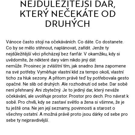
NEJDŮLEŽITĚJŠÍ DAR,
D
KTERÝ NEČEKÁTE OD
o
DRUHÝCH
p
o
r
Vánoce často stojí na očekáváních. Co dáte. Co dostanete.
u
Co by se mělo stihnout, naplánovat, zařídit.
Jenže ty
nejdůležitější věci přicházejí bez fanfár. V okamžiku, kdy si
č
uvědomíte, že některé dary vám nikdo jiný dát
u
nemůže.
Prosinec je zvláštní tím, jak snadno žena zapomene
j
na své potřeby. Vyměňuje vlastní klid za tempo okolí, vlastní
ticho za hluk sezony. A přitom právě teď by potřebovala gesto
e
opačné. Ne slib od druhých. Ale rozhodnutí od sebe.
Dar sobě
m
není přehnaný. Ani zbytečný.
Je to jediný dar, který neváže
e
očekávání, ale uvolňuje prostor.
Prostor pro dech. Pro návrat k
sobě. Pro chvíli, kdy se zastaví světlo a žena si všimne, že je
tu ještě ona. Ne jen její seznamy, povinnosti a starost o
všechny ostatní.
A možná právě proto jsou dárky od sebe pro
sebe ty nejpravdivější.