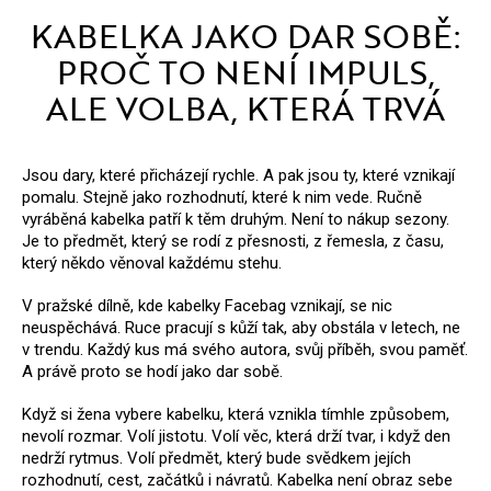
KABELKA JAKO DAR SOBĚ:
PROČ TO NENÍ IMPULS,
ALE VOLBA, KTERÁ TRVÁ
Jsou dary, které přicházejí rychle. A pak jsou ty, které vznikají
pomalu. Stejně jako rozhodnutí, které k nim vede. Ručně
vyráběná kabelka patří k těm druhým. Není to nákup sezony.
Je to předmět, který se rodí z přesnosti, z řemesla, z času,
který někdo věnoval každému stehu.
V pražské dílně, kde kabelky Facebag vznikají, se nic
neuspěchává. Ruce pracují s kůží tak, aby obstála v letech, ne
v trendu. Každý kus má svého autora, svůj příběh, svou paměť.
A právě proto se hodí jako dar sobě.
Když si žena vybere kabelku, která vznikla tímhle způsobem,
nevolí rozmar.
Volí jistotu. Volí věc, která drží tvar, i když den
nedrží rytmus.
Volí předmět, který bude svědkem jejích
rozhodnutí, cest, začátků i návratů.
Kabelka není obraz sebe