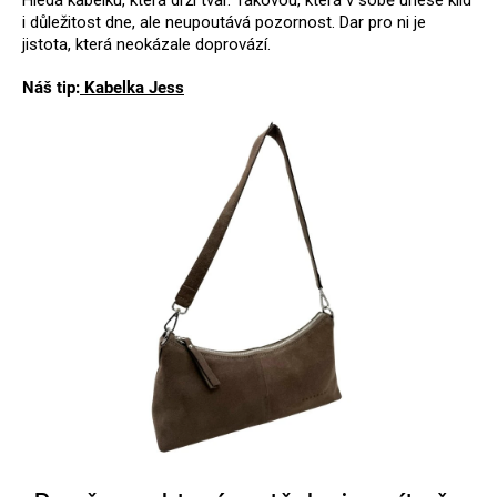
Hledá kabelku, která drží tvar. Takovou, která v sobě unese klid
i důležitost dne, ale neupoutává pozornost. Dar pro ni je
jistota, která neokázale doprovází.
Náš tip:
Kabelka Jess