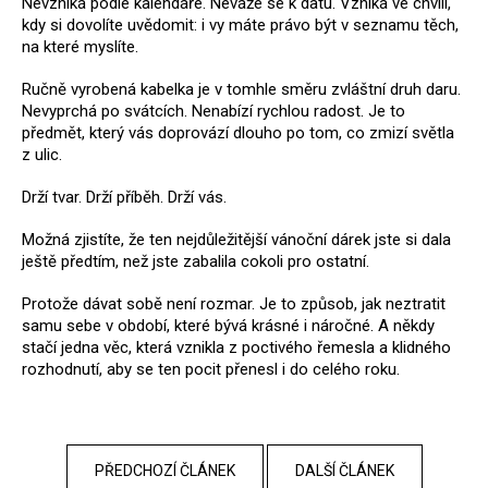
Nevzniká podle kalendáře. Neváže se k datu. Vzniká ve chvíli,
kdy si dovolíte uvědomit: i vy máte právo být v seznamu těch,
na které myslíte.
Ručně vyrobená kabelka je v tomhle směru zvláštní druh daru.
Nevyprchá po svátcích. Nenabízí rychlou radost. Je to
předmět, který vás doprovází dlouho po tom, co zmizí světla
z ulic.
Drží tvar. Drží příběh. Drží vás.
Možná zjistíte, že ten nejdůležitější vánoční dárek jste si dala
ještě předtím, než jste zabalila cokoli pro ostatní.
Protože dávat sobě není rozmar. Je to způsob, jak neztratit
samu sebe v období, které bývá krásné i náročné. A někdy
stačí jedna věc, která vznikla z poctivého řemesla a klidného
rozhodnutí, aby se ten pocit přenesl i do celého roku.
PŘEDCHOZÍ ČLÁNEK
DALŠÍ ČLÁNEK