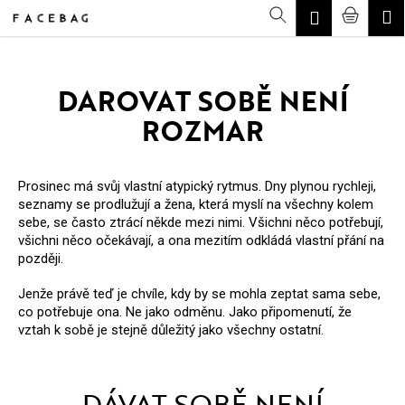
K
Přejít
Hledat
Nákup
M
Přihlášení
CZK
na
O
Zpět
Zpět
obsah
košík
Š
DAROVAT SOBĚ NENÍ
Í
ROZMAR
K
C
O
P
Prosinec má svůj vlastní atypický rytmus. Dny plynou rychleji,
seznamy se prodlužují a žena, která myslí na všechny kolem
O
sebe, se často ztrácí někde mezi nimi. Všichni něco potřebují,
všichni něco očekávají, a ona mezitím odkládá vlastní přání na
T
později.
Ř
Jenže právě teď je chvíle, kdy by se mohla zeptat sama sebe,
E
co potřebuje ona. Ne jako odměnu. Jako připomenutí, že
vztah k sobě je stejně důležitý jako všechny ostatní.
B
U
J
DÁVAT SOBĚ NENÍ