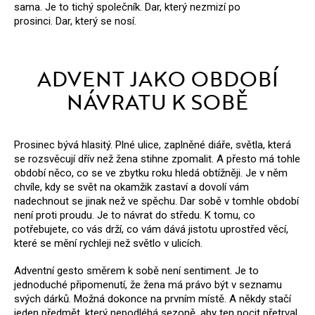
sama.
Je to tichý společník.
Dar, který nezmizí po
prosinci.
Dar, který se nosí.
ADVENT JAKO OBDOBÍ
NÁVRATU K SOBĚ
Prosinec bývá hlasitý. Plné ulice, zaplněné diáře, světla, která
se rozsvěcují dřív než žena stihne zpomalit.
A přesto má tohle
období něco, co se ve zbytku roku hledá obtížněji.
Je v něm
chvíle, kdy se svět na okamžik zastaví a dovolí vám
nadechnout se jinak než ve spěchu.
Dar sobě v tomhle období
není proti proudu. Je to návrat do středu.
K tomu, co
potřebujete, co vás drží, co vám dává jistotu uprostřed věcí,
které se mění rychleji než světlo v ulicích.
Adventní gesto směrem k sobě není sentiment.
Je to
jednoduché připomenutí, že žena má právo být v seznamu
svých dárků.
Možná dokonce na prvním místě.
A někdy stačí
jeden předmět, který nepodléhá sezoně, aby ten pocit přetrval