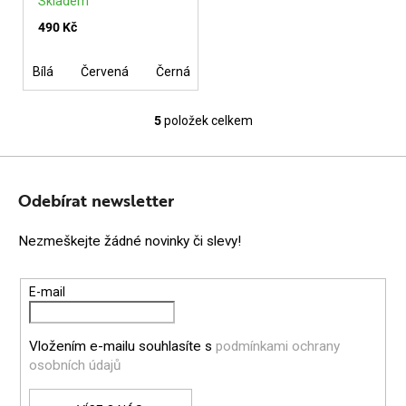
Skladem
490 Kč
Bílá
Červená
Černá
Cuoio se stříbrem
Tyrkysová
5
položek celkem
O
v
Z
l
Á
Odebírat newsletter
á
P
d
Nezmeškejte žádné novinky či slevy!
a
A
c
T
E-mail
í
Í
p
r
Vložením e-mailu souhlasíte s
podmínkami ochrany
osobních údajů
v
k