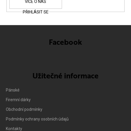
y
v
PŘIHLÁSIT SE
ý
p
i
Facebook
s
u
Užitečné informace
Pánské
Firemní dárky
Obchodní podmínky
Podmínky ochrany osobních údajů
Kontakty