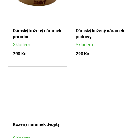
Ů
D
o
p
o
Dámský kožený náramek
Dámský kožený náramek
přírodní
pudrový
r
Skladem
Skladem
u
290 Kč
290 Kč
č
u
j
e
m
e
Kožený náramek dvojitý