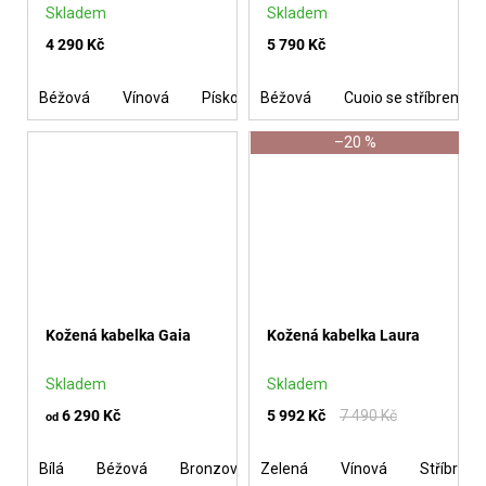
Skladem
Skladem
4 290 Kč
5 790 Kč
Béžová
Vínová
Písková
Béžová
Olivová se stříbrem
Cuoio se stříbrem
Taup
–20 %
Kožená kabelka Gaia
Kožená kabelka Laura
Skladem
Skladem
6 290 Kč
5 992 Kč
7 490 Kč
od
Bílá
Béžová
Bronzová
Zelená
Vínová
Vínová
Zlatá
Stříbrná
Světle 