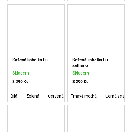
Kožená kabelka Lu
Kožená kabelka Lu
saffiano
Skladem
Skladem
3 290 Kč
3 290 Kč
Bílá
Zelená
Červená
Tmavě modrá
Cuoio se stříbrem
Černá se stří
Světle m