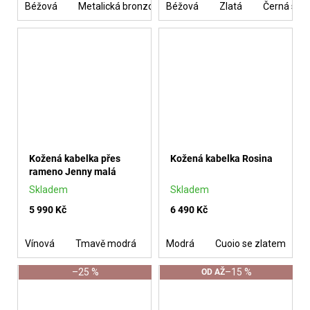
Béžová
Metalická bronzová
Béžová
Černá
Zlatá
Vínová
Černá se s
Tmavě
Kožená kabelka přes
Kožená kabelka Rosina
rameno Jenny malá
Skladem
Skladem
5 990 Kč
6 490 Kč
Vínová
Tmavě modrá
Olivová se stříbrem
Modrá
Cuoio se zlatem
–25 %
–15 %
OD
AŽ