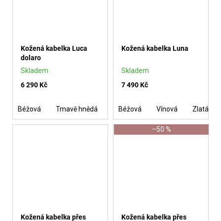
Kožená kabelka Luca
Kožená kabelka Luna
dolaro
Skladem
Skladem
6 290 Kč
7 490 Kč
Béžová
Tmavě hnědá
Černá se stříbrem
Béžová
Vínová
Zlatá
–50 %
Kožená kabelka přes
Kožená kabelka přes