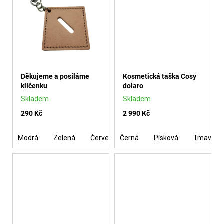
Ů
Děkujeme a posíláme
Kosmetická taška Cosy
klíčenku
dolaro
Skladem
Skladem
290 Kč
2 990 Kč
Modrá
Zelená
Červená
Černá
Růžová
Písková
Černá
Tmavě m
Vínov