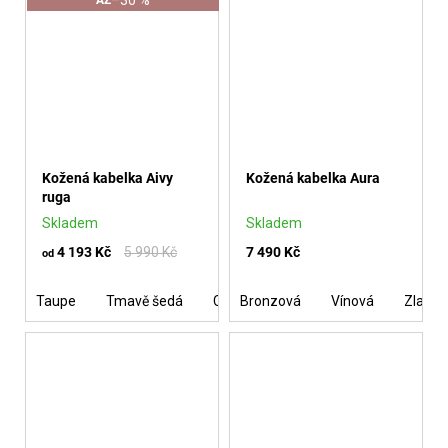
Kožená kabelka Aivy
Kožená kabelka Aura
ruga
Skladem
Skladem
4 193 Kč
5 990 Kč
7 490 Kč
od
Taupe
Tmavě šedá
Cuoio se zlatem
Bronzová
Vínová
Olivová se zlat
Zlatá