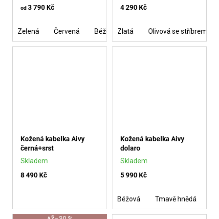
3 790 Kč
4 290 Kč
od
Zelená
Červená
Béžová
Zlatá
Černá
Olivová se stříbrem
Bronzová
Tm
Kožená kabelka Aivy
Kožená kabelka Aivy
černá+srst
dolaro
Skladem
Skladem
8 490 Kč
5 990 Kč
Béžová
Tmavě hnědá
Če
–30 %
AŽ