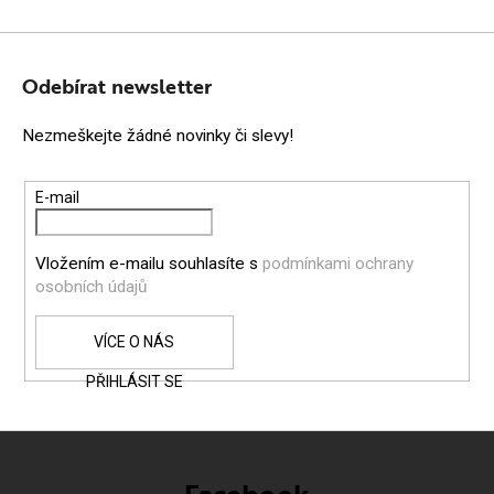
á
o
v
Z
d
á
a
Á
n
Odebírat newsletter
c
í
P
í
Nezmeškejte žádné novinky či slevy!
A
p
T
r
E-mail
v
Í
k
Vložením e-mailu souhlasíte s
podmínkami ochrany
y
osobních údajů
v
ý
p
PŘIHLÁSIT SE
i
s
u