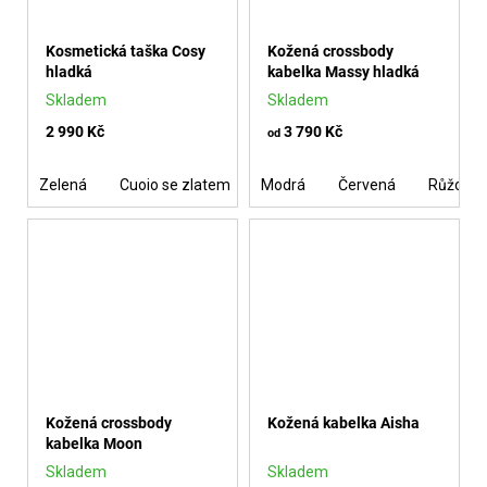
Kosmetická taška Cosy
Kožená crossbody
hladká
kabelka Massy hladká
Skladem
Skladem
2 990 Kč
3 790 Kč
od
Zelená
Cuoio se zlatem
Modrá
Červená
Růžová
Kožená crossbody
Kožená kabelka Aisha
kabelka Moon
Skladem
Skladem