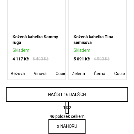
Kožená kabelka Sammy
Kožená kabelka Tina
ruga
semišová
Skladem
Skladem
4 117 Kč
5 490 Kč
5 091 Kč
4 990 Kč
Béžová
Vínová
Cuoio se stříbrem
Zelená
Černá
Pudrová
Cuoio se s
Černá
NAČÍST 16 DALŠÍCH
S
1
2
t
O
r
46
položek celkem
v
á
n
NAHORU
l
k