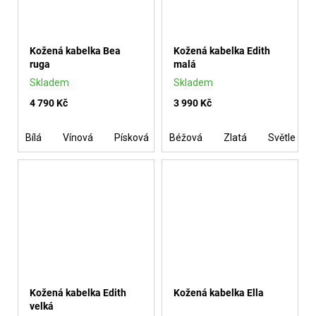
Kožená kabelka Bea
Kožená kabelka Edith
ruga
malá
Skladem
Skladem
4 790 Kč
3 990 Kč
Bílá
Vínová
Písková
Béžová
Malinová
Zlatá
Tmavě hnědá
Světle mo
Kožená kabelka Edith
Kožená kabelka Ella
velká