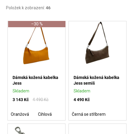
D
Položek k zobrazení:
46
o
V
p
–30 %
o
Ý
r
P
u
I
č
S
u
P
j
Dámská kožená kabelka
Dámská kožená kabelka
e
R
Jess
Jess semiš
m
O
Skladem
Skladem
e
D
3 143 Kč
4 490 Kč
4 490 Kč
U
Oranžová
Cihlová
Černá se stříbrem
K
T