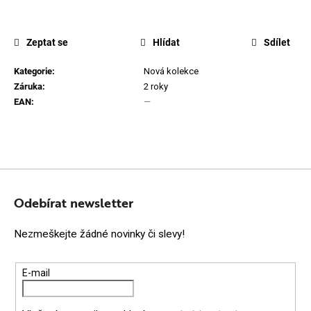
Zeptat se
Hlídat
Sdílet
Kategorie
:
Nová kolekce
Záruka
:
2 roky
EAN
:
—
Z
Á
Odebírat newsletter
P
Nezmeškejte žádné novinky či slevy!
A
T
E-mail
Í