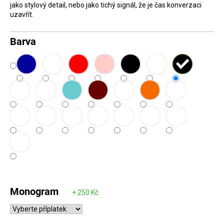
jako stylový detail, nebo jako tichý signál, že je čas konverzaci
D
uzavřít.
o
p
Barva
o
r
u
č
u
j
e
m
e
Monogram