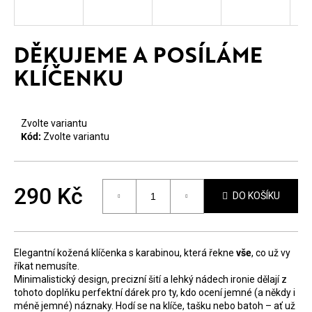
E
T
DĚKUJEME A POSÍLÁME
E
KLÍČENKU
N
A
Zvolte variantu
J
Kód:
Zvolte variantu
Í
T
290 Kč
?
DO KOŠÍKU
Měrná
cena:
Elegantní kožená klíčenka s karabinou, která řekne
vše
, co už vy
říkat nemusíte.
Minimalistický design, precizní šití a lehký nádech ironie dělají z
HLEDAT
tohoto doplňku perfektní dárek pro ty, kdo ocení jemné (a někdy i
méně jemné) náznaky. Hodí se na klíče, tašku nebo batoh – ať už