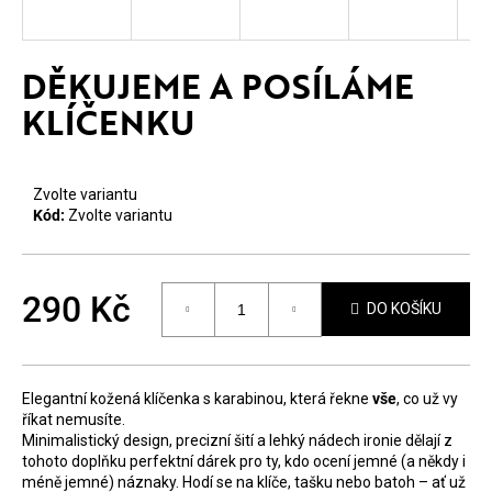
E
T
DĚKUJEME A POSÍLÁME
E
KLÍČENKU
N
A
Zvolte variantu
J
Kód:
Zvolte variantu
Í
T
290 Kč
?
DO KOŠÍKU
Měrná
cena:
Elegantní kožená klíčenka s karabinou, která řekne
vše
, co už vy
říkat nemusíte.
Minimalistický design, precizní šití a lehký nádech ironie dělají z
HLEDAT
tohoto doplňku perfektní dárek pro ty, kdo ocení jemné (a někdy i
méně jemné) náznaky. Hodí se na klíče, tašku nebo batoh – ať už