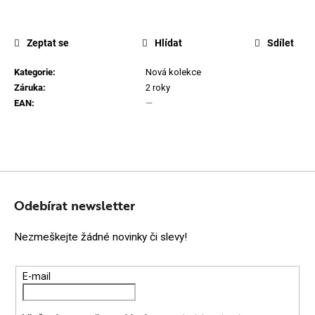
Zeptat se
Hlídat
Sdílet
Kategorie
:
Nová kolekce
Záruka
:
2 roky
EAN
:
—
Z
Á
Odebírat newsletter
P
Nezmeškejte žádné novinky či slevy!
A
T
E-mail
Í