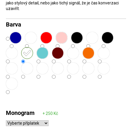
jako stylový detail, nebo jako tichý signál, že je čas konverzaci
D
uzavřít.
o
p
Barva
o
r
u
č
u
j
e
m
e
Monogram