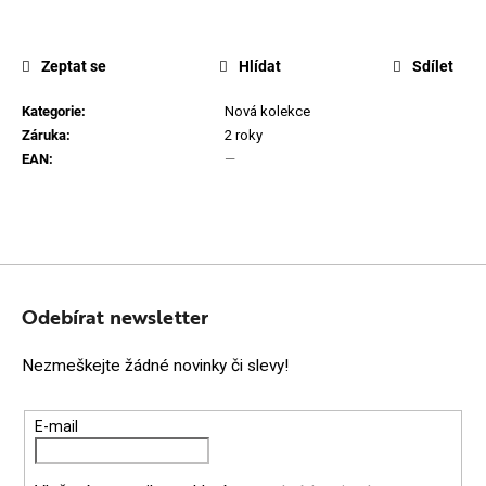
Zeptat se
Hlídat
Sdílet
Kategorie
:
Nová kolekce
Záruka
:
2 roky
EAN
:
—
Z
Á
Odebírat newsletter
P
Nezmeškejte žádné novinky či slevy!
A
T
E-mail
Í