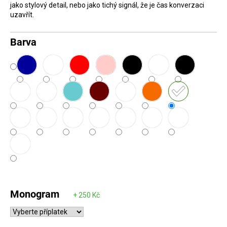
jako stylový detail, nebo jako tichý signál, že je čas konverzaci
D
uzavřít.
o
p
Barva
o
r
u
č
u
j
e
m
e
Monogram