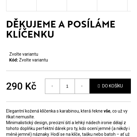
E
T
DĚKUJEME A POSÍLÁME
E
KLÍČENKU
N
A
Zvolte variantu
J
Kód:
Zvolte variantu
Í
T
290 Kč
?
DO KOŠÍKU
Měrná
cena:
Elegantní kožená klíčenka s karabinou, která řekne
vše
, co už vy
říkat nemusíte.
Minimalistický design, precizní šití a lehký nádech ironie dělají z
HLEDAT
tohoto doplňku perfektní dárek pro ty, kdo ocení jemné (a někdy i
méně jemné) náznaky. Hodí se na klíče, tašku nebo batoh – ať už