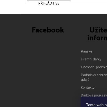
PŘIHLÁSIT SE
Facebook
Užit
infor
Pánské
Firemní dárky
Obchodní podmí
Podmínky ochran
údajů
Kontakty
Dárkové poukazy
Vrácení zboží/ 
Tento web p