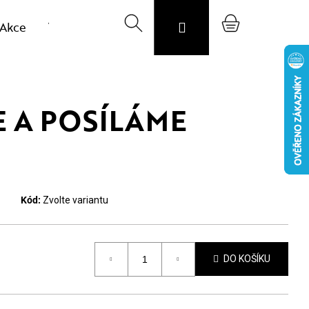
Akce
Výprodej vzorků
Hledat
Svojost
Přihlášení
O nás
Nákupní
Blog
CZK
košík
 A POSÍLÁME
Kód:
Zvolte variantu
DO KOŠÍKU