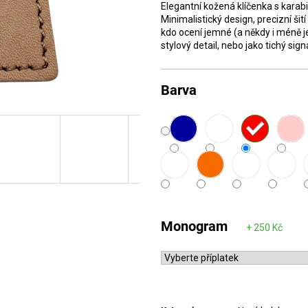
Elegantní kožená klíčenka s karab
Minimalistický design, precizní šit
kdo ocení jemné (a někdy i méně j
stylový detail, nebo jako tichý sign
Barva
Monogram