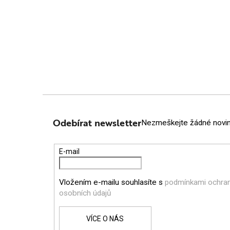
Z
Á
Odebírat newsletter
Nezmeškejte žádné novink
P
E-mail
A
Vložením e-mailu souhlasíte s
podmínkami ochra
T
osobních údajů
Í