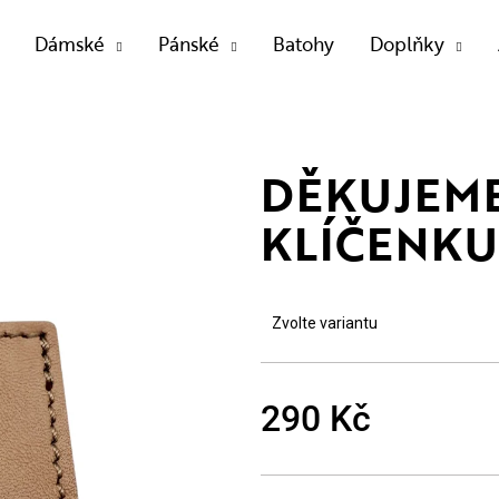
Dámské
Pánské
Batohy
Doplňky
OTŘEBUJETE NAJÍT?
DĚKUJEME
KLÍČENKU
HLEDAT
Zvolte variantu
Doporučujeme
290 Kč
Měrná
cena: