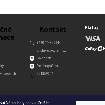
ečné
Kontakt
Platby
mace
+420774359044
unidax
@
seznam.cz
Facebook
nky
facebagofficial
y osobních
774359044
Reklamace
oužívá soubory cookie. Dalším