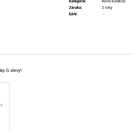
Kategorie
:
Nová kolekce
Záruka
:
2 roky
EAN
:
—
y či slevy!
ny