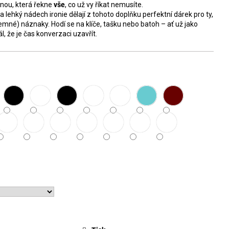
inou, která řekne
vše
, co už vy říkat nemusíte.
í a lehký nádech ironie dělají z tohoto doplňku perfektní dárek pro ty,
emné) náznaky. Hodí se na klíče, tašku nebo batoh – ať už jako
ál, že je čas konverzaci uzavřít.