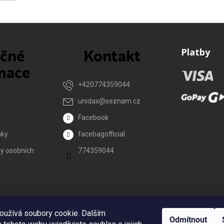
ečné
Kontakt
Platby
mace
+420774359044
unidax
@
seznam.cz
Facebook
nky
facebagofficial
y osobních
774359044
Reklamace
oužívá soubory cookie. Dalším
Odmítnout