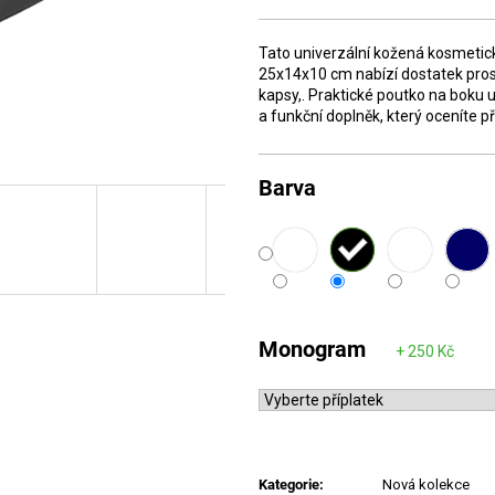
cena:
Tato univerzální kožená kosmetick
25x14x10 cm nabízí dostatek prost
kapsy,. Praktické poutko na boku 
a funkční doplněk, který oceníte p
Barva
Monogram
Kategorie
:
Nová kolekce