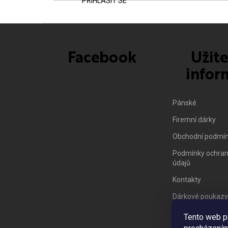
PŘIHLÁSIT SE
Facebook
Užit
infor
Pánské
Firemní dárky
Obchodní podmí
Podmínky ochran
údajů
Kontakty
Dárkové poukazy
Vrácení zboží/ 
Tento web p