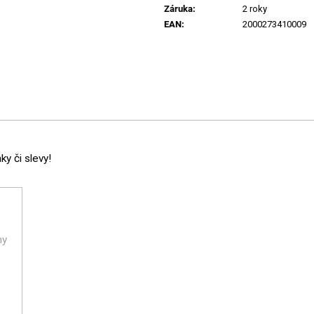
Záruka
:
2 roky
EAN
:
2000273410009
y či slevy!
ny