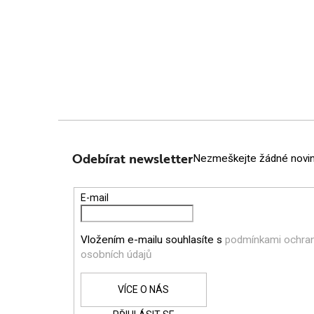
Z
Á
Odebírat newsletter
Nezmeškejte žádné novink
P
E-mail
A
Vložením e-mailu souhlasíte s
podmínkami ochra
T
osobních údajů
Í