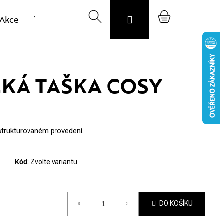
Akce
Výprodej vzorků
Hledat
Svojost
Přihlášení
O nás
Nákupní
Blog
CZK
košík
KÁ TAŠKA COSY
strukturovaném provedení.
Kód:
Zvolte variantu
DO KOŠÍKU