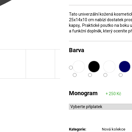
cena:
Tato univerzální kožená kosmetick
25x14x10 cm nabízí dostatek prost
kapsy,. Praktické poutko na boku 
a funkční doplněk, který oceníte p
Barva
Monogram
Kategorie
:
Nová kolekce