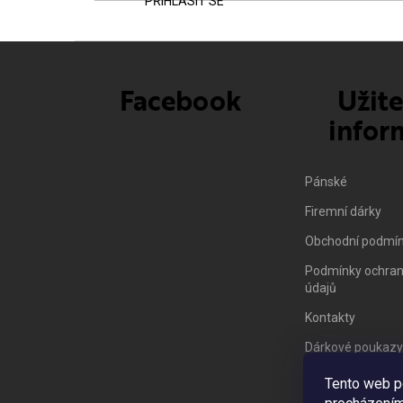
PŘIHLÁSIT SE
Facebook
Užit
infor
Pánské
Firemní dárky
Obchodní podmí
Podmínky ochran
údajů
Kontakty
Dárkové poukazy
Vrácení zboží/ 
Tento web p