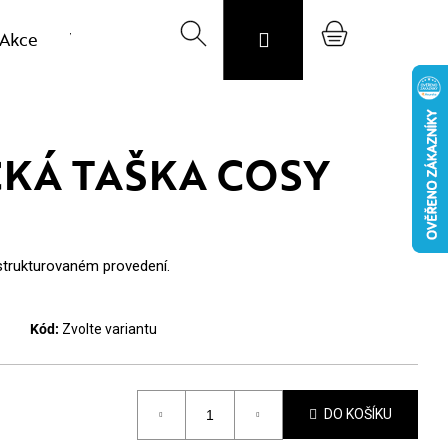
Akce
Výprodej vzorků
Hledat
Svojost
Přihlášení
O nás
Nákupní
Blog
CZK
košík
KÁ TAŠKA COSY
strukturovaném provedení.
Kód:
Zvolte variantu
DO KOŠÍKU