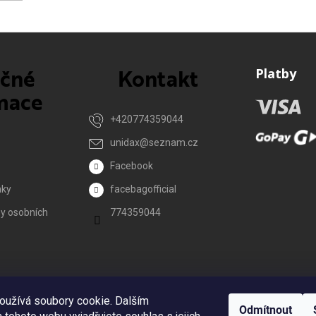
ečné
Kontakt
Platby
mace
+420774359044
unidax
@
seznam.cz
Facebook
nky
facebagofficial
y osobních
774359044
Reklamace
oužívá soubory cookie. Dalším
Odmítnout