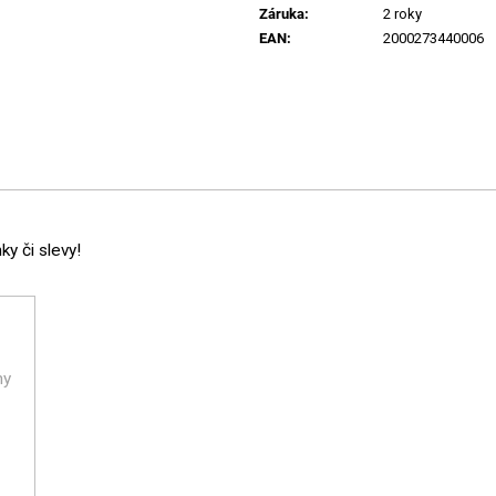
Záruka
:
2 roky
EAN
:
2000273440006
y či slevy!
ny