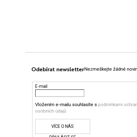
Z
Á
Odebírat newsletter
Nezmeškejte žádné novink
P
E-mail
A
Vložením e-mailu souhlasíte s
podmínkami ochra
T
osobních údajů
Í