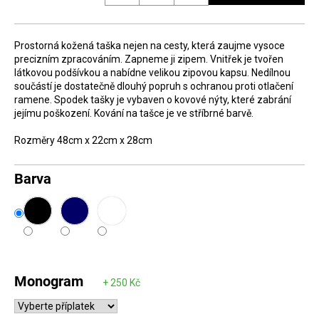
D
o
Prostorná kožená taška nejen na cesty, která zaujme vysoce
p
precizním zpracováním. Zapneme ji zipem. Vnitřek je tvořen
o
látkovou podšívkou a nabídne velikou zipovou kapsu. Nedílnou
součástí je dostatečně dlouhý popruh s ochranou proti otlačení
r
ramene. Spodek tašky je vybaven o kovové nýty, které zabrání
u
jejímu poškození. Kování na tašce je ve stříbrné barvě.
č
Rozměry 48cm x 22cm x 28cm
u
j
Barva
e
m
e
Monogram