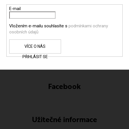
T
E-mail
Í
Vložením e-mailu souhlasíte s
podmínkami ochrany
osobních údajů
PŘIHLÁSIT SE
Facebook
Užitečné informace