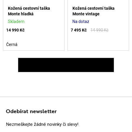
Kožená cestovní taška
Kožená cestovní taška
Monte hladká
Monte vintage
Skladem
Na dotaz
14 990 Kč
7 495 Kč
14 990 Kč
Černá
ZOBRAZIT VŠECHNY PODOBNÉ PRODUKTY
Z
Á
Odebírat newsletter
P
Nezmeškejte žádné novinky či slevy!
A