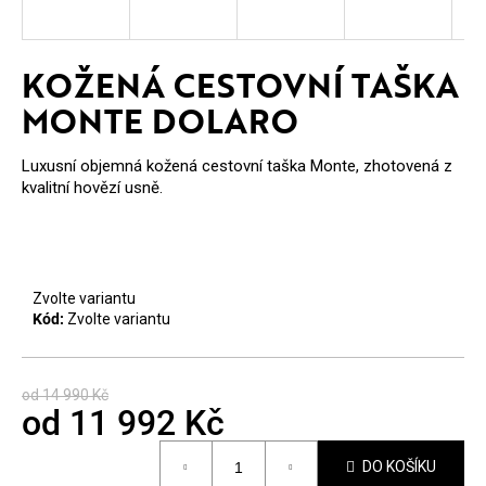
E
T
KOŽENÁ CESTOVNÍ TAŠKA
E
MONTE DOLARO
N
A
Luxusní objemná kožená cestovní taška Monte, zhotovená z
kvalitní hovězí usně.
J
Í
T
Zvolte variantu
?
Kód:
Zvolte variantu
od 14 990 Kč
od
11 992 Kč
HLEDAT
Měrná
DO KOŠÍKU
cena: