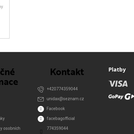
ny
ečné
Kontakt
Platby
mace
+420774359044
unidax
@
seznam.cz
Facebook
nky
facebagofficial
y osobních
774359044