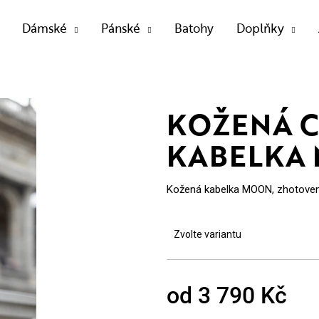
Dámské
Pánské
Batohy
Doplňky
OTŘEBUJETE NAJÍT?
KOŽENÁ 
KABELKA
HLEDAT
Kožená kabelka MOON, zhotovená
Doporučujeme
Zvolte variantu
od
3 790 Kč
Měrná