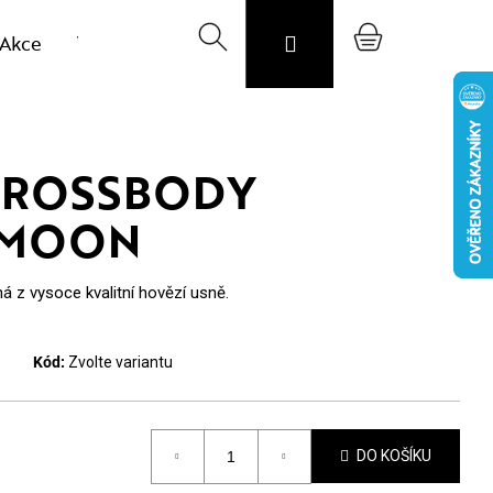
Akce
Výprodej vzorků
Hledat
Svojost
Přihlášení
O nás
Nákupní
Blog
CZK
košík
CROSSBODY
 MOON
 z vysoce kvalitní hovězí usně.
Kód:
Zvolte variantu
DO KOŠÍKU