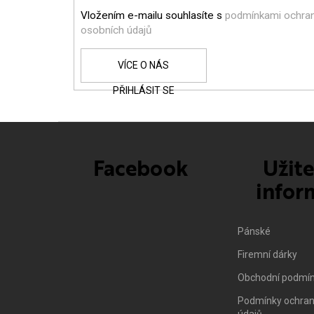
A
Vložením e-mailu souhlasíte s
podmínkami ochra
T
osobních údajů
Í
PŘIHLÁSIT SE
Facebook
Užit
infor
Pánské
Firemní dárky
Obchodní podmí
Podmínky ochran