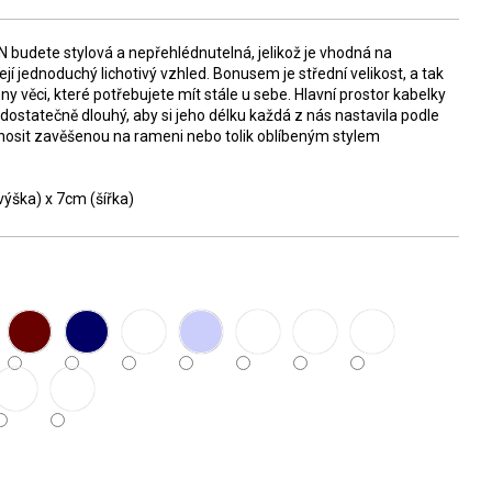
budete stylová a nepřehlédnutelná, jelikož je vhodná na
ejí jednoduchý lichotivý vzhled. Bonusem je střední velikost, a tak
y věci, které potřebujete mít stále u sebe. Hlavní prostor kabelky
ostatečně dlouhý, aby si jeho délku každá z nás nastavila podle
nosit zavěšenou na rameni nebo tolik oblíbeným stylem
ýška) x 7cm (šířka)