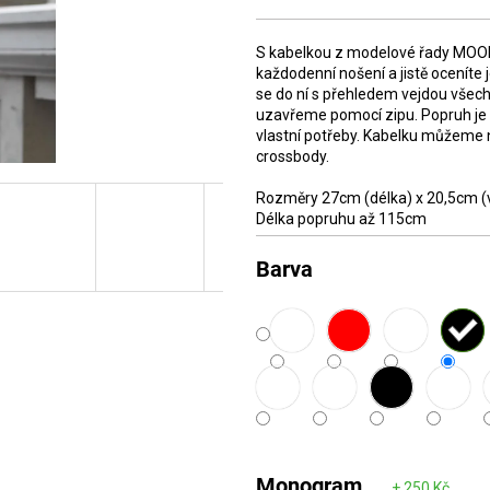
cena:
S kabelkou z modelové řady MOON 
každodenní nošení a jistě oceníte j
se do ní s přehledem vejdou všechn
uzavřeme pomocí zipu. Popruh je d
vlastní potřeby. Kabelku můžeme 
crossbody.
Rozměry 27cm (délka) x 20,5cm (v
Délka popruhu až 115cm
Barva
Monogram