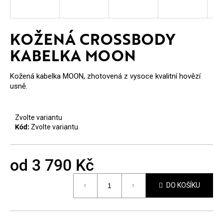
E
T
KOŽENÁ CROSSBODY
E
KABELKA MOON
N
A
Kožená kabelka MOON, zhotovená z vysoce kvalitní hovězí
usně.
J
Í
Zvolte variantu
T
Kód:
Zvolte variantu
?
od
3 790 Kč
Měrná
DO KOŠÍKU
cena:
HLEDAT