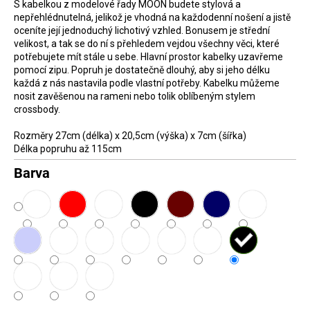
S kabelkou z modelové řady MOON budete stylová a
D
nepřehlédnutelná, jelikož je vhodná na každodenní nošení a jistě
oceníte její jednoduchý lichotivý vzhled. Bonusem je střední
o
velikost, a tak se do ní s přehledem vejdou všechny věci, které
p
potřebujete mít stále u sebe. Hlavní prostor kabelky uzavřeme
o
pomocí zipu. Popruh je dostatečně dlouhý, aby si jeho délku
každá z nás nastavila podle vlastní potřeby. Kabelku můžeme
r
nosit zavěšenou na rameni nebo tolik oblíbeným stylem
u
crossbody.
č
Rozměry 27cm (délka) x 20,5cm (výška) x 7cm (šířka)
u
Délka popruhu až 115cm
j
Barva
e
m
e