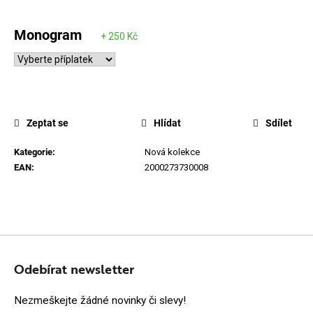
Monogram
Zeptat se
Hlídat
Sdílet
Kategorie
:
Nová kolekce
EAN
:
2000273730008
Z
Á
Odebírat newsletter
P
Nezmeškejte žádné novinky či slevy!