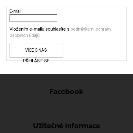
A
T
E-mail
Í
Vložením e-mailu souhlasíte s
podmínkami ochrany
osobních údajů
PŘIHLÁSIT SE
Facebook
Užitečné informace