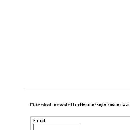
Z
Á
Odebírat newsletter
Nezmeškejte žádné novink
P
E-mail