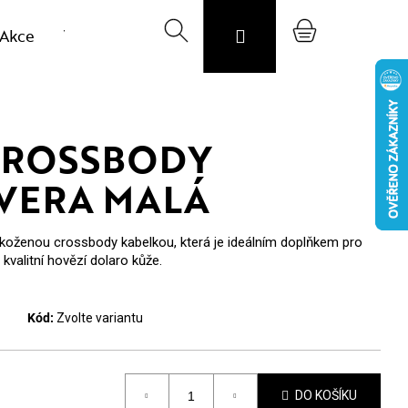
Akce
Výprodej vzorků
Hledat
Svojost
Přihlášení
O nás
Nákupní
Blog
CZK
košík
CROSSBODY
VERA MALÁ
í koženou crossbody kabelkou, která je ideálním doplňkem pro
 kvalitní hovězí dolaro kůže.
Kód:
Zvolte variantu
DO KOŠÍKU