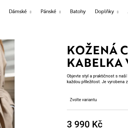
Dámské
Pánské
Batohy
Doplňky
OTŘEBUJETE NAJÍT?
KOŽENÁ 
KABELKA 
HLEDAT
Objevte styl a praktičnost s naš
každou příležitost. Je vyrobena z
Doporučujeme
Zvolte variantu
3 990 Kč