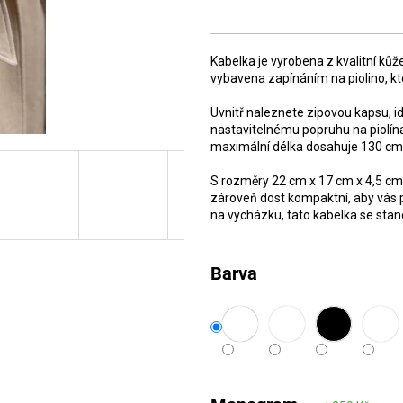
Měrná
cena:
Kabelka je vyrobena z kvalitní kůže
vybavena zapínáním na piolino, kt
Uvnitř naleznete zipovou kapsu, id
nastavitelnému popruhu na piolína
maximální délka dosahuje 130 cm
S rozměry 22 cm x 17 cm x 4,5 cm 
zároveň dost kompaktní, aby vás p
na vycházku, tato kabelka se sta
Barva