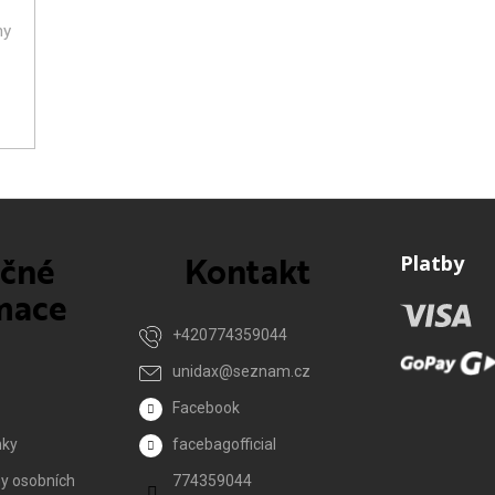
ny
ečné
Kontakt
Platby
mace
+420774359044
unidax
@
seznam.cz
Facebook
nky
facebagofficial
y osobních
774359044