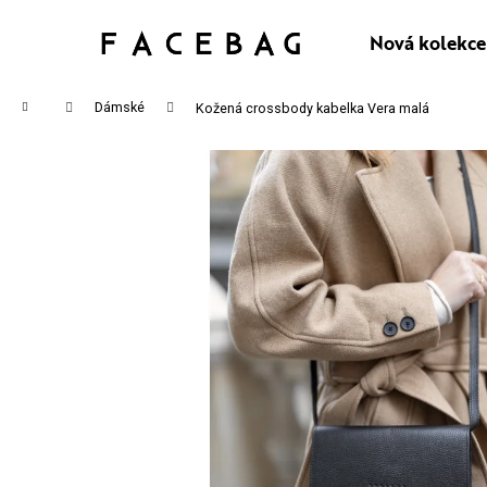
K
Přejít
na
Nová kolekce
Zpět
Zpět
O
obsah
do
do
Š
Domů
Dámské
Kožená crossbody kabelka Vera malá
obchodu
obchodu
Í
CO P
K