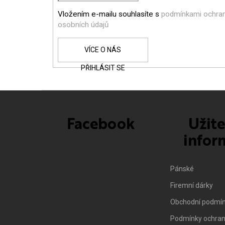
A
Vložením e-mailu souhlasíte s
podmínkami ochra
T
osobních údajů
Í
PŘIHLÁSIT SE
Facebook
Užit
infor
Pánské
Firemní dárky
Obchodní podmí
Podmínky ochran