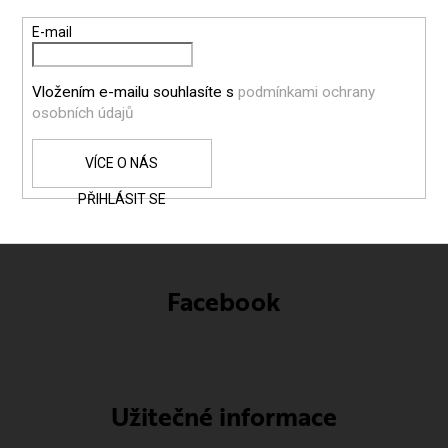
T
E-mail
Í
Vložením e-mailu souhlasíte s
podmínkami ochrany
osobních údajů
PŘIHLÁSIT SE
Facebook
Užitečné informace