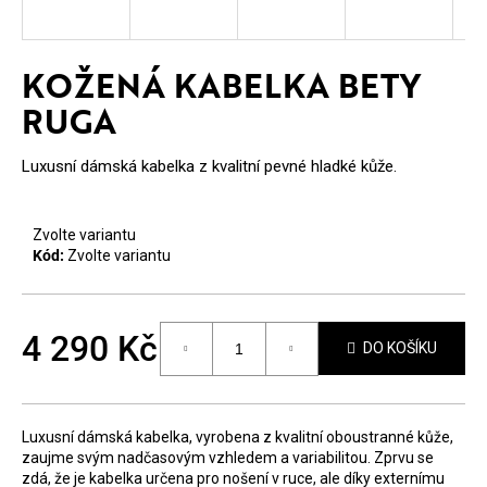
E
T
KOŽENÁ KABELKA BETY
E
RUGA
N
A
Luxusní dámská kabelka z kvalitní pevné hladké kůže.
J
Í
Zvolte variantu
Kód:
Zvolte variantu
T
?
4 290 Kč
DO KOŠÍKU
Měrná
cena:
Luxusní dámská kabelka, vyrobena z kvalitní oboustranné kůže,
HLEDAT
zaujme svým nadčasovým vzhledem a variabilitou. Zprvu se
zdá, že je kabelka určena pro nošení v ruce, ale díky externímu