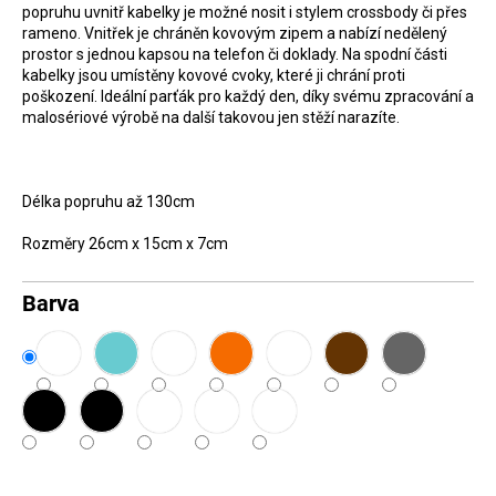
popruhu uvnitř kabelky je možné nosit i stylem crossbody či přes
D
rameno. Vnitřek je chráněn kovovým zipem a nabízí nedělený
o
prostor s jednou kapsou na telefon či doklady. Na spodní části
kabelky jsou umístěny kovové cvoky, které ji chrání proti
p
poškození. Ideální parťák pro každý den, díky svému zpracování a
o
malosériové výrobě na další takovou jen stěží narazíte.
r
u
č
Délka popruhu až 130cm
u
Rozměry 26cm x 15cm x 7cm
j
e
Barva
m
e