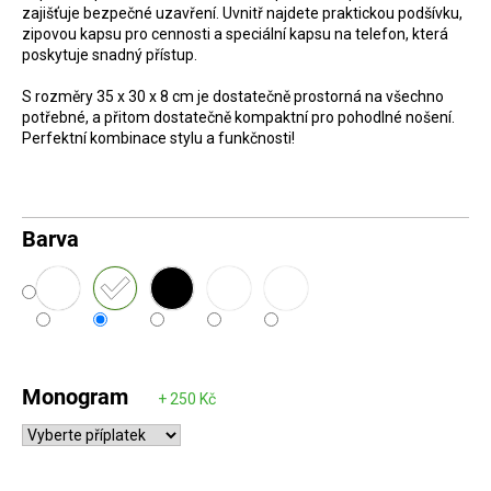
zajišťuje bezpečné uzavření. Uvnitř najdete praktickou podšívku,
D
zipovou kapsu pro cennosti a speciální kapsu na telefon, která
o
poskytuje snadný přístup.
p
S rozměry 35 x 30
x 8 cm je dostatečně prostorná na všechno
o
potřebné, a přitom dostatečně kompaktní pro pohodlné nošení.
r
Perfektní kombinace stylu a funkčnosti!
u
č
u
Barva
j
e
m
e
Monogram