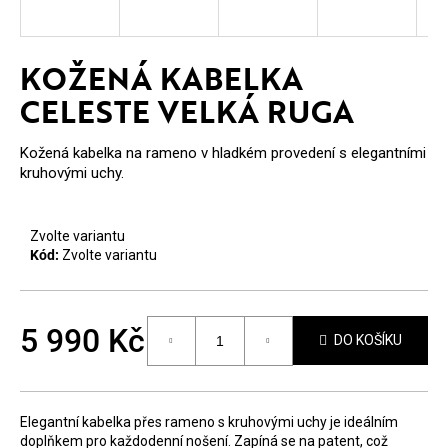
E
T
KOŽENÁ KABELKA
E
CELESTE VELKÁ RUGA
N
A
Kožená kabelka na rameno v hladkém provedení s elegantními
kruhovými uchy.
J
Í
Zvolte variantu
T
Kód:
Zvolte variantu
?
5 990 Kč
DO KOŠÍKU
Měrná
cena:
HLEDAT
Elegantní kabelka přes rameno s kruhovými uchy je ideálním
doplňkem pro každodenní nošení. Zapíná se na patent, což