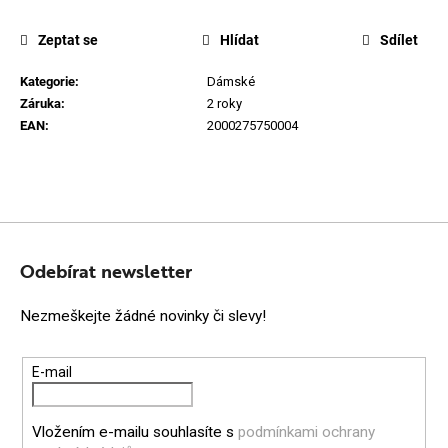
Zeptat se
Hlídat
Sdílet
Kategorie
:
Dámské
Záruka
:
2 roky
EAN
:
2000275750004
Z
Á
Odebírat newsletter
P
Nezmeškejte žádné novinky či slevy!
A
T
E-mail
Í
Vložením e-mailu souhlasíte s
podmínkami ochrany