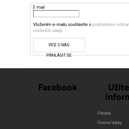
P
E-mail
A
Vložením e-mailu souhlasíte s
podmínkami ochra
T
osobních údajů
Í
PŘIHLÁSIT SE
Facebook
Užit
infor
Pánské
Firemní dárky