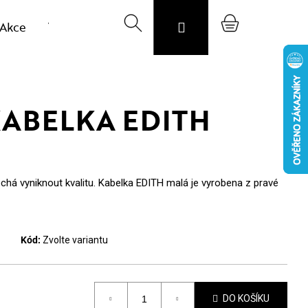
Akce
Výprodej vzorků
Hledat
Svojost
Přihlášení
O nás
Nákupní
Blog
CZK
košík
ABELKA EDITH
echá vyniknout kvalitu. Kabelka EDITH malá je vyrobena z pravé
Kód:
Zvolte variantu
DO KOŠÍKU