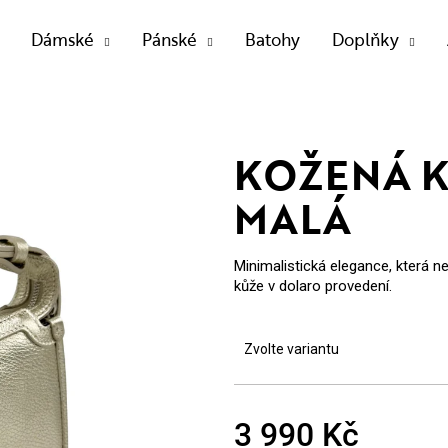
Dámské
Pánské
Batohy
Doplňky
OTŘEBUJETE NAJÍT?
KOŽENÁ K
MALÁ
HLEDAT
Minimalistická elegance, která n
kůže v dolaro provedení.
Doporučujeme
Zvolte variantu
3 990 Kč