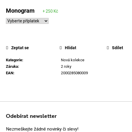
Monogram
Zeptat se
Hlídat
Sdílet
Kategorie
:
Nová kolekce
Záruka
:
2 roky
EAN
:
2000285080009
Z
Á
Odebírat newsletter
P
Nezmeškejte žádné novinky či slevy!