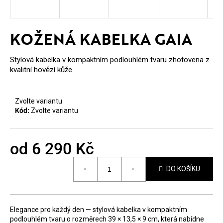
E
T
KOŽENÁ KABELKA GAIA
E
N
Stylová kabelka v kompaktním podlouhlém tvaru zhotovena z
kvalitní hovězí kůže.
A
J
Zvolte variantu
Í
Kód:
Zvolte variantu
T
?
od
6 290 Kč
Měrná
DO KOŠÍKU
cena:
HLEDAT
Elegance pro každý den — stylová kabelka v kompaktním
podlouhlém tvaru o rozměrech 39 × 13,5 × 9 cm, která nabídne