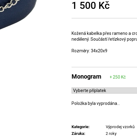
1 500 Kč
Měrná
cena:
Kožená kabelka přes rameno a cro
nedělený. Součástí řetízkový pop
Rozměry: 34x20x9
Monogram
Položka byla vyprodána…
Kategorie
:
Výprodej vzorků
Záruka
:
2 roky