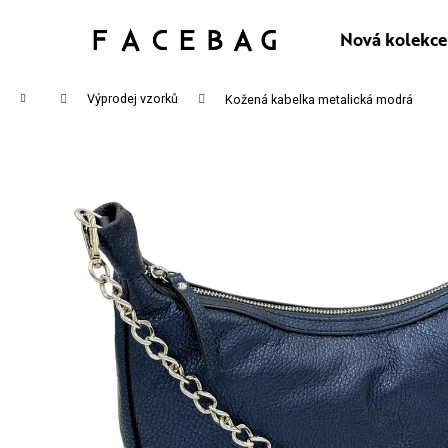
K
Přejít
na
Nová kolekce
Zpět
Zpět
O
obsah
do
do
Š
Domů
Výprodej vzorků
Kožená kabelka metalická modrá
obchodu
obchodu
Í
CO P
K