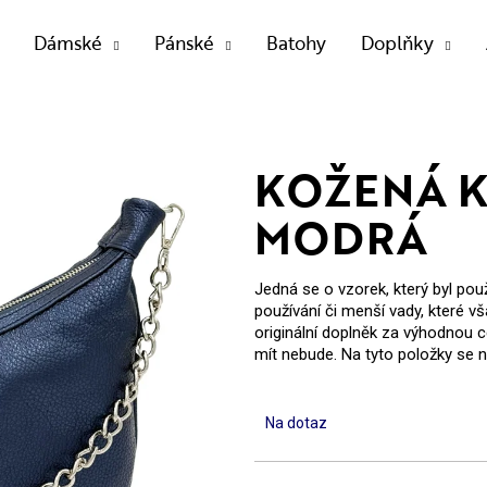
Dámské
Pánské
Batohy
Doplňky
OTŘEBUJETE NAJÍT?
KOŽENÁ K
MODRÁ
HLEDAT
Jedná se o vzorek, který byl pou
používání či menší vady, které vša
originální doplněk za výhodnou ce
Doporučujeme
mít nebude. Na tyto položky se n
Na dotaz