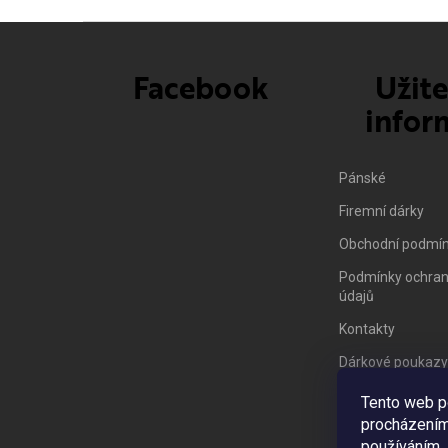
Facebook
Užit
infor
Pánské
Firemní dárky
Obchodní podmí
Podmínky ochran
údajů
Kontakty
Dárkové poukazy
Vrácení zboží/ 
Tento web p
procházením 
používáním..