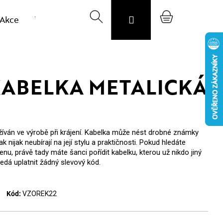
Akce
Výprodej vzorků
Hledat
Svojost
Přihlášení
O nás
Nákupní
Blog
CZK
košík
ABELKA METALICKÁ
žíván ve výrobě při krájení. Kabelka může nést drobné známky
k nijak neubírají na její stylu a praktičnosti. Pokud hledáte
nu, právě tady máte šanci pořídit kabelku, kterou už nikdo jiný
edá uplatnit žádný slevový kód.
Kód:
VZOREK22