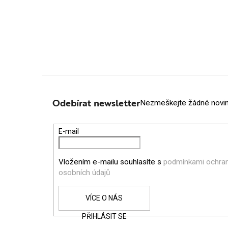
Z
Á
Odebírat newsletter
Nezmeškejte žádné novink
P
E-mail
A
Vložením e-mailu souhlasíte s
podmínkami ochra
T
osobních údajů
Í
PŘIHLÁSIT SE