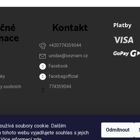
ečné
Kontakt
Platby
mace
+420774359044
unidax
@
seznam.cz
Facebook
nky
facebagofficial
y osobních
774359044
Reklamace
oužívá soubory cookie. Dalším
Odmítnout
tohoto webu vyjadřujete souhlas s jejich
 Více informací
zde
.