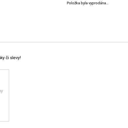
Položka byla vyprodána…
y či slevy!
ny