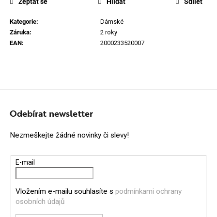
Zeptat se
Hlídat
Sdílet
Kategorie
:
Dámské
Záruka
:
2 roky
EAN
:
2000233520007
Z
Á
Odebírat newsletter
P
Nezmeškejte žádné novinky či slevy!
A
T
E-mail
Í
Vložením e-mailu souhlasíte s
podmínkami ochrany
osobních údajů