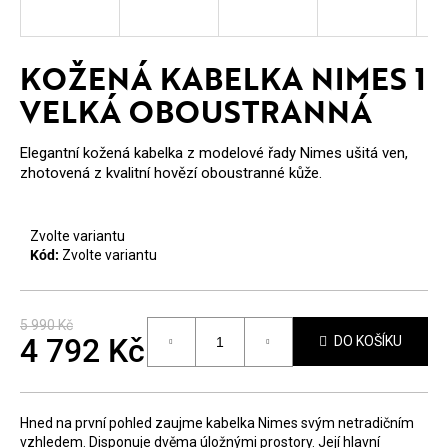
E
T
KOŽENÁ KABELKA NIMES 1
E
VELKÁ OBOUSTRANNÁ
N
A
Elegantní kožená kabelka z modelové řady Nimes ušitá ven,
zhotovená z kvalitní hovězí oboustranné kůže.
J
Í
Zvolte variantu
T
Kód:
Zvolte variantu
?
5 990 Kč
4 792 Kč
DO KOŠÍKU
Měrná
cena:
HLEDAT
Hned na první pohled zaujme kabelka Nimes svým netradičním
vzhledem. Disponuje dvěma úložnými prostory. Její hlavní