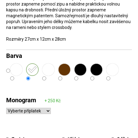
prostor zapneme pomocí zipu a nabídne praktickou volnou
D
kapsu na drobnosti. Přední úložný prostor zapneme
o
magnetickým patentem. Samozřejmostí je dlouhý nastavitelný
popruh. Upravením jeho délky můžeme kabelku nosit zavěšenou
p
na rameni nebo stylem crossbody.
o
r
Rozměry 27cm x 12cm x 28cm
u
Barva
č
u
j
e
m
e
Monogram