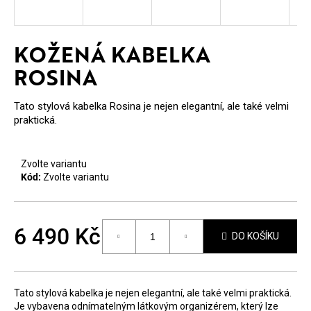
E
T
KOŽENÁ KABELKA
E
ROSINA
N
A
Tato stylová kabelka Rosina je nejen elegantní, ale také velmi
praktická.
J
Í
Zvolte variantu
T
Kód:
Zvolte variantu
?
6 490 Kč
DO KOŠÍKU
Měrná
cena:
HLEDAT
Tato stylová kabelka je nejen elegantní, ale také velmi praktická.
Je vybavena odnímatelným látkovým organizérem, který lze