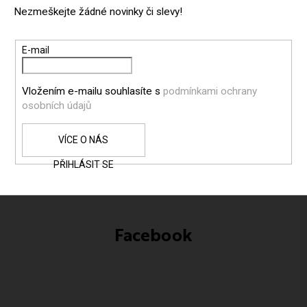
P
Nezmeškejte žádné novinky či slevy!
A
T
E-mail
Í
Vložením e-mailu souhlasíte s
podmínkami ochrany
osobních údajů
PŘIHLÁSIT SE
Facebook