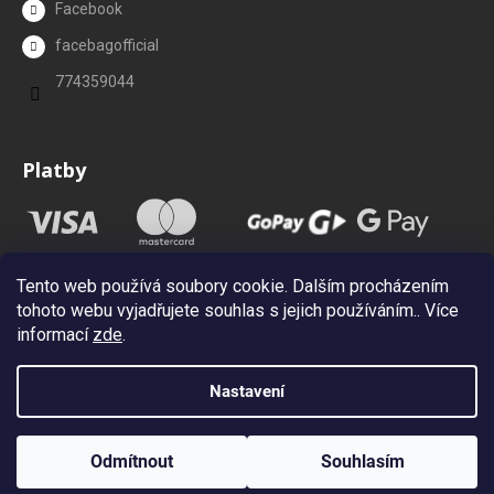
Facebook
facebagofficial
774359044
Platby
Tento web používá soubory cookie. Dalším procházením
tohoto webu vyjadřujete souhlas s jejich používáním.. Více
informací
zde
.
Nastavení
Vytvořil Shoptet
Copyright 2026
Facebag.cz
. Všechna práva vyhrazena.
Upravit
Odmítnout
Souhlasím
nastavení cookies