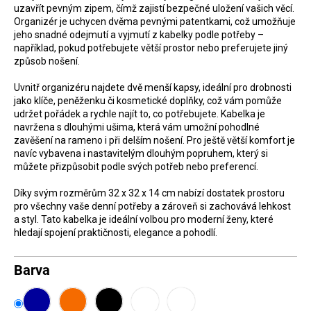
uzavřít pevným zipem, čímž zajistí bezpečné uložení vašich věcí.
D
Organizér je uchycen dvěma pevnými patentkami, což umožňuje
o
jeho snadné odejmutí a vyjmutí z kabelky podle potřeby –
například, pokud potřebujete větší prostor nebo preferujete jiný
p
způsob nošení.
o
r
Uvnitř organizéru najdete dvě menší kapsy, ideální pro drobnosti
jako klíče, peněženku či kosmetické doplňky, což vám pomůže
u
udržet pořádek a rychle najít to, co potřebujete. Kabelka je
č
navržena s dlouhými ušima, která vám umožní pohodlné
zavěšení na rameno i při delším nošení. Pro ještě větší komfort je
u
navíc vybavena i nastavitelým dlouhým popruhem, který si
j
můžete přizpůsobit podle svých potřeb nebo preferencí.
e
Díky svým rozměrům 32 x 32 x 14 cm nabízí dostatek prostoru
m
pro všechny vaše denní potřeby a zároveň si zachovává lehkost
e
a styl. Tato kabelka je ideální volbou pro moderní ženy, které
hledají spojení praktičnosti, elegance a pohodlí.
Barva