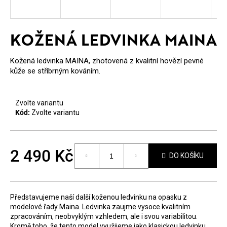
E
T
KOŽENÁ LEDVINKA MAINA
E
N
Kožená ledvinka MAINA, zhotovená z kvalitní hovězí pevné
kůže se stříbrným kováním.
A
J
Zvolte variantu
Í
Kód:
Zvolte variantu
T
?
2 490 Kč
DO KOŠÍKU
Měrná
cena:
Představujeme naší další koženou ledvinku na opasku z
HLEDAT
modelové řady Maina. Ledvinka zaujme vysoce kvalitním
zpracováním, neobvyklým vzhledem, ale i svou variabilitou.
Kromě toho, že tento model využijeme jako klasickou ledvinku,