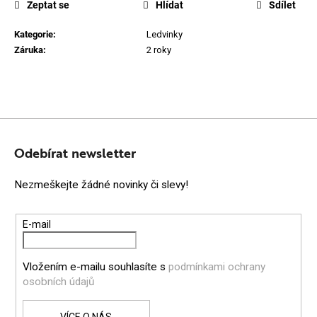
Zeptat se
Hlídat
Sdílet
Kategorie
:
Ledvinky
Záruka
:
2 roky
Z
Á
Odebírat newsletter
P
Nezmeškejte žádné novinky či slevy!
A
T
E-mail
Í
Vložením e-mailu souhlasíte s
podmínkami ochrany
osobních údajů