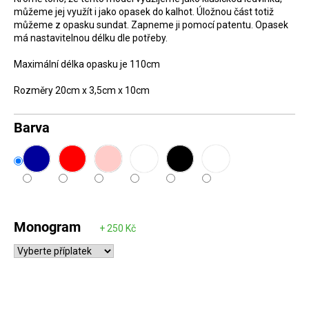
můžeme jej využít i jako opasek do kalhot. Úložnou část totiž
D
můžeme z opasku sundat. Zapneme ji pomocí patentu. Opasek
o
má nastavitelnou délku dle potřeby.
p
Maximální délka opasku je 110cm
o
r
Rozměry 20cm x 3,5cm x 10cm
u
č
Barva
u
j
e
m
e
Monogram