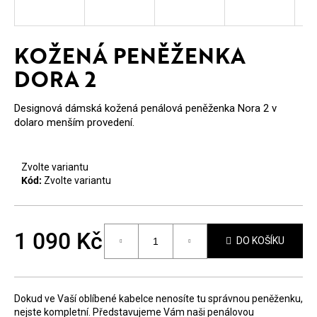
E
T
KOŽENÁ PENĚŽENKA
E
DORA 2
N
A
Designová dámská kožená penálová peněženka Nora 2 v
dolaro menším provedení.
J
Í
Zvolte variantu
T
Kód:
Zvolte variantu
?
1 090 Kč
DO KOŠÍKU
Měrná
cena:
HLEDAT
Dokud ve Vaší oblíbené kabelce nenosíte tu správnou peněženku,
nejste kompletní. Představujeme Vám naši penálovou