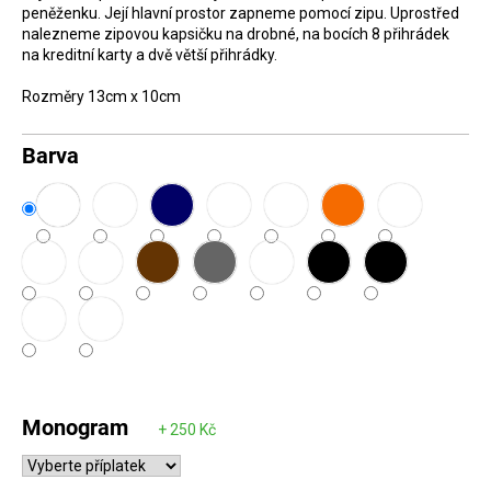
peněženku. Její hlavní prostor zapneme pomocí zipu. Uprostřed
D
nalezneme zipovou kapsičku na drobné, na bocích 8 přihrádek
o
na kreditní karty a dvě větší přihrádky.
p
Rozměry 13cm x 10cm
o
r
Barva
u
č
u
j
e
m
e
Monogram