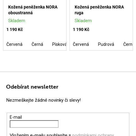
Kožená peněženka NORA
Kožená peněženka NORA
oboustranná
ruga
Skladem
Skladem
1 190 Kč
1 190 Kč
Červená
Černá
Písková
Červená
Cuoio se stříbrem
Pudrová
Černá 
Z
Á
Odebírat newsletter
P
Nezmeškejte žádné novinky či slevy!
A
T
E-mail
Í
Vložením e-mailu souhlasíte s
podmínkami ochrany