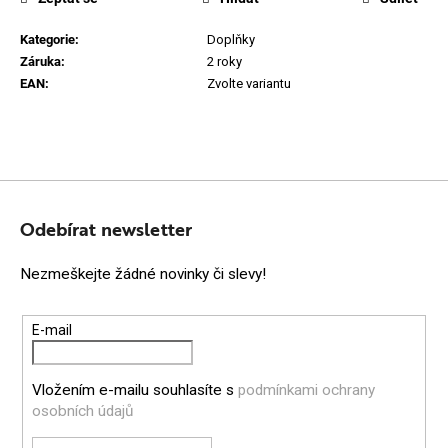
Kategorie
:
Doplňky
Záruka
:
2 roky
EAN
:
Zvolte variantu
Z
Á
Odebírat newsletter
P
Nezmeškejte žádné novinky či slevy!
A
T
E-mail
Í
Vložením e-mailu souhlasíte s
podmínkami ochrany
osobních údajů