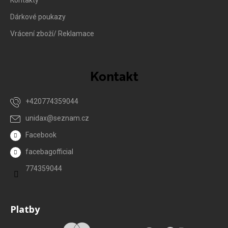
Kontakty
Dárkové poukazy
Vrácení zboží/ Reklamace
Kontakt
+420774359044
unidax
@
seznam.cz
Facebook
facebagofficial
774359044
Platby