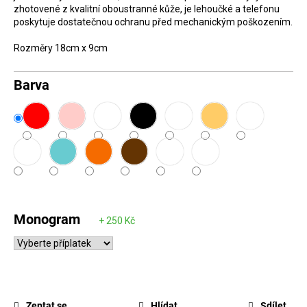
zhotovené z kvalitní oboustranné kůže, je lehoučké a telefonu
D
poskytuje dostatečnou ochranu před mechanickým poškozením.
o
Rozměry 18cm x 9cm
p
o
Barva
r
u
č
u
j
e
m
e
Monogram
Zeptat se
Hlídat
Sdílet