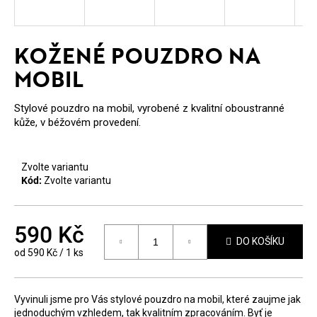
E
T
KOŽENÉ POUZDRO NA
E
MOBIL
N
A
Stylové pouzdro na mobil, vyrobené z kvalitní oboustranné
kůže, v béžovém provedení.
J
Í
Zvolte variantu
T
Kód:
Zvolte variantu
?
590 Kč
DO KOŠÍKU
Měrná
od 590 Kč / 1 ks
cena:
HLEDAT
Vyvinuli jsme pro Vás stylové pouzdro na mobil, které zaujme jak
jednoduchým vzhledem, tak kvalitním zpracováním. Byť je