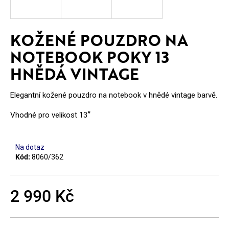
E
T
KOŽENÉ POUZDRO NA
E
NOTEBOOK POKY 13
N
HNĚDÁ VINTAGE
A
J
Elegantní kožené pouzdro na notebook v hnědé vintage barvě.
Í
Vhodné pro velikost 13
”
T
?
Na dotaz
Kód:
8060/362
2 990 Kč
HLEDAT
Měrná
cena: