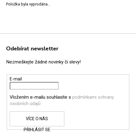
Položka byla vyprodána…
Z
Á
Odebírat newsletter
P
Nezmeškejte žádné novinky či slevy!
A
T
E-mail
Í
Vložením e-mailu souhlasíte s
podmínkami ochrany
osobních údajů
PŘIHLÁSIT SE