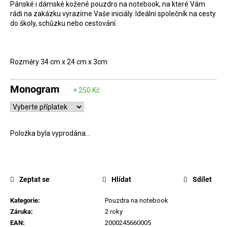
Pánské i dámské kožené pouzdro na notebook, na které Vám
D
rádi na zakázku vyrazíme Vaše iniciály. Ideální společník na cesty
o
do školy, schůzku nebo cestování.
p
o
Rozměry
34 cm x 24 cm x 3cm
r
u
Monogram
č
u
j
e
Položka byla vyprodána…
m
e
Zeptat se
Hlídat
Sdílet
Kategorie
:
Pouzdra na notebook
Záruka
:
2 roky
EAN
:
2000245660005