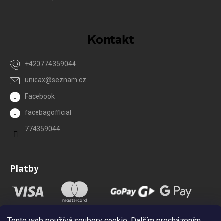
Kontakt
+420774359044
unidax
@
seznam.cz
Facebook
facebagofficial
774359044
Platby
Tento web používá soubory cookie. Dalším procházením