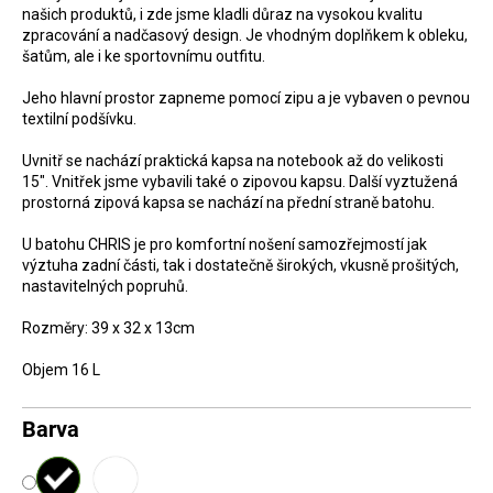
našich produktů, i zde jsme kladli důraz na vysokou kvalitu
D
zpracování a nadčasový design. Je vhodným doplňkem k obleku,
o
šatům, ale i ke sportovnímu outfitu.
p
Jeho hlavní prostor zapneme pomocí zipu a je vybaven o pevnou
o
textilní podšívku.
r
Uvnitř se nachází praktická kapsa na notebook až do velikosti
u
15". Vnitřek jsme vybavili také o zipovou kapsu. Další vyztužená
č
prostorná zipová kapsa se nachází na přední straně batohu.
u
U batohu CHRIS je pro komfortní nošení samozřejmostí jak
j
výztuha zadní části, tak i dostatečně širokých, vkusně prošitých,
nastavitelných popruhů.
e
m
Rozměry: 39 x 32 x 13cm
e
Objem 16 L
Barva