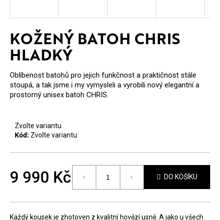
E
T
KOŽENÝ BATOH CHRIS
E
HLADKÝ
N
A
Oblíbenost batohů pro jejich funkčnost a praktičnost stále
stoupá, a tak jsme i my vymysleli a vyrobili nový elegantní a
J
prostorný unisex batoh CHRIS.
Í
T
Zvolte variantu
Kód:
Zvolte variantu
?
9 990 Kč
DO KOŠÍKU
Měrná
cena:
HLEDAT
Každý kousek je zhotoven z kvalitní hovězí usně. A jako u všech