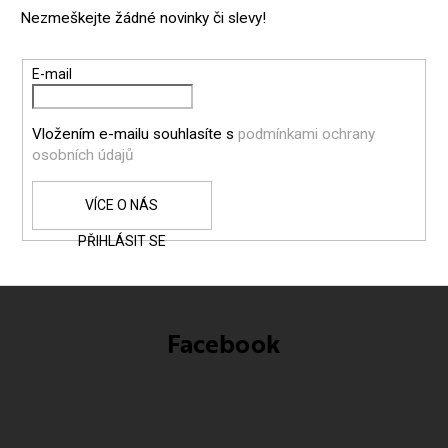
P
Nezmeškejte žádné novinky či slevy!
A
T
E-mail
Í
Vložením e-mailu souhlasíte s
podmínkami ochrany
osobních údajů
PŘIHLÁSIT SE
Facebook