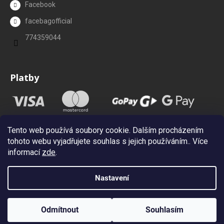
Facebook
facebagofficial
774359044
Platby
Tento web používá soubory cookie. Dalším procházením
tohoto webu vyjadřujete souhlas s jejich používáním.. Více
informací
zde
.
Nastavení
Vytvořil Shoptet
Copyright 2026
Facebag.cz
. Všechna práva vyhrazena.
Upravit
Odmítnout
Souhlasím
nastavení cookies