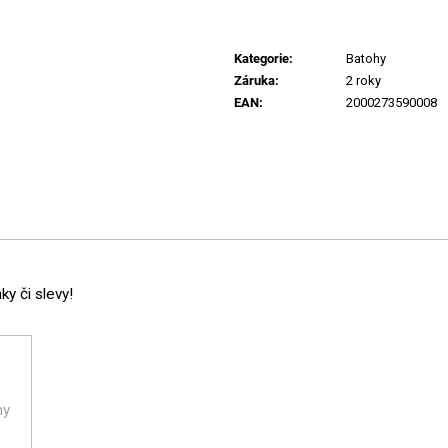
Kategorie
:
Batohy
Záruka
:
2 roky
EAN
:
2000273590008
y či slevy!
ny