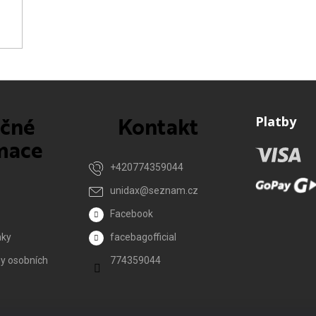
ečné
Kontakt
Platby
mace
+420774359044
unidax
@
seznam.cz
Facebook
nky
facebagofficial
y osobních
774359044