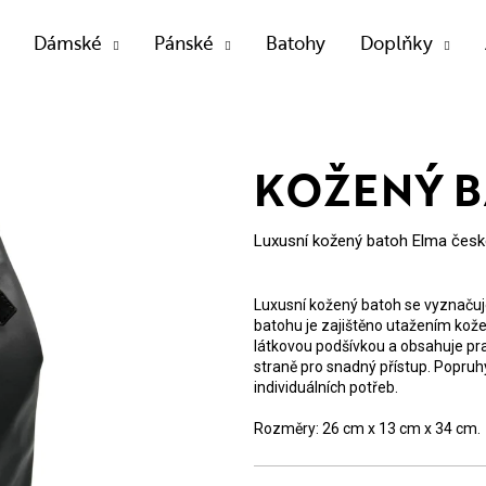
Dámské
Pánské
Batohy
Doplňky
OTŘEBUJETE NAJÍT?
KOŽENÝ B
Luxusní kožený batoh Elma české
HLEDAT
Luxusní kožený batoh se vyznaču
batohu je zajištěno utažením kože
Doporučujeme
látkovou podšívkou a obsahuje pra
straně pro snadný přístup. Popruhy
individuálních potřeb.
Rozměry: 26 cm x 13 cm x 34 cm.