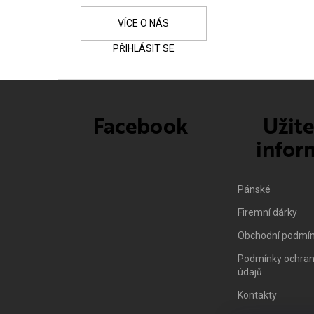
Í
PŘIHLÁSIT SE
Facebook
Užit
infor
Pánské
Firemní dárky
Obchodní podmí
Podmínky ochran
údajů
Kontakty