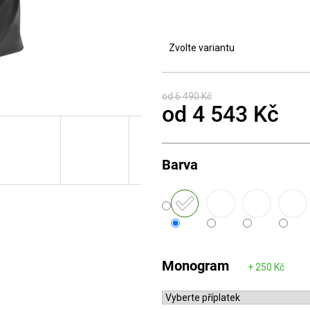
Zvolte variantu
od 6 490 Kč
od
4 543 Kč
Měrná
cena:
Barva
Monogram