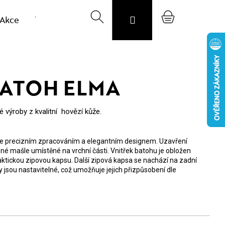
Akce
Výprodej vzorků
Hledat
Svojost
Přihlášení
O nás
Nákupní
Blog
CZK
košík
ATOH ELMA
 výroby z kvalitní hovězí kůže.
je precizním zpracováním a elegantním designem. Uzavření
né mašle umístěné na vrchní části. Vnitřek batohu je obložen
ktickou zipovou kapsu. Další zipová kapsa se nachází na zadní
 jsou nastavitelné, což umožňuje jejich přizpůsobení dle