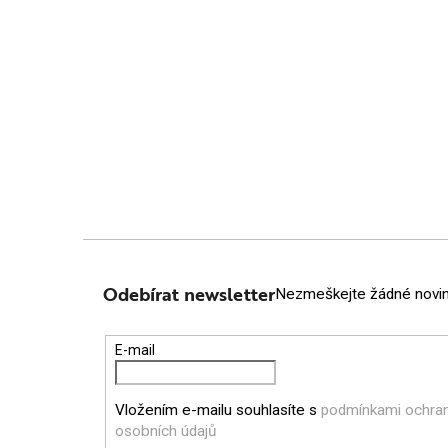
Z
Á
Odebírat newsletter
Nezmeškejte žádné novink
P
E-mail
A
Vložením e-mailu souhlasíte s
podmínkami ochra
T
osobních údajů