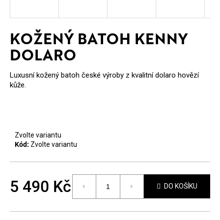
E
T
KOŽENÝ BATOH KENNY
E
DOLARO
N
A
Luxusní kožený batoh české výroby z kvalitní dolaro hovězí
kůže.
J
Í
T
Zvolte variantu
?
Kód:
Zvolte variantu
5 490 Kč
DO KOŠÍKU
Měrná
HLEDAT
cena: