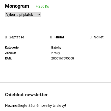
Monogram
Zeptat se
Hlídat
Sdílet
Kategorie
:
Batohy
Záruka
:
2 roky
EAN
:
2000167590008
Z
Á
Odebírat newsletter
P
Nezmeškejte žádné novinky či slevy!
A