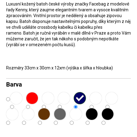
Luxusní kožený batoh české výroby značky Facebag z modelové
D
řady Kenny, který zaujme elegantním tvarem a vysoce kvalitním
o
zpracováním. Vnitřní prostor je nedělený a obsahuje zipovou
kapsu. Batoh disponuje nastavitelnými popruhy, díky kterým z něj
p
ve chvíli uděláte crossbody kabelku či kabelku přes
o
rameno. Batoh je ručně vyráběn v malé dílně v Praze a proto Vám
r
můžeme zaručit, že jen tak někoho s podobným nepotkáte
(vyrábí se v omezeném počtu kusů).
u
č
u
Rozměry 33cm x 30cm x 12xm (výška x šířka x hloubka)
j
e
Barva
m
e