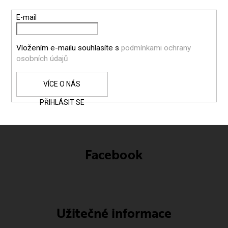
T
E-mail
Í
Vložením e-mailu souhlasíte s
podmínkami ochrany
osobních údajů
PŘIHLÁSIT SE
Facebook
Užitečné informace