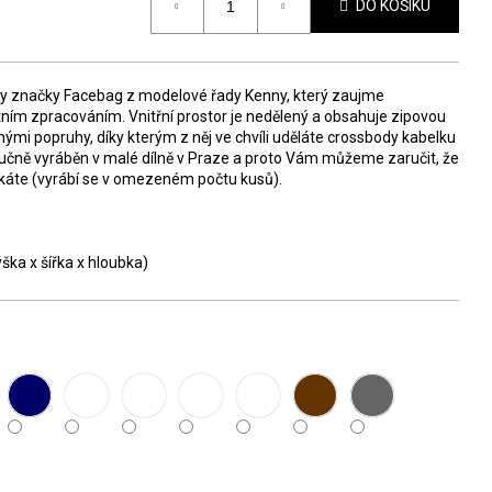
DO KOŠÍKU
by značky Facebag z modelové řady Kenny, který zaujme
ním zpracováním. Vnitřní prostor je nedělený a obsahuje zipovou
ými popruhy, díky kterým z něj ve chvíli uděláte crossbody kabelku
ručně vyráběn v malé dílně v Praze a proto Vám můžeme zaručit, že
káte (vyrábí se v omezeném počtu kusů).
ka x šířka x hloubka)