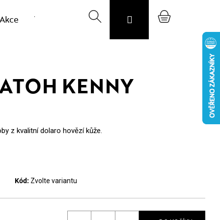
Akce
Výprodej vzorků
Hledat
Svojost
Přihlášení
O nás
Nákupní
Blog
CZK
košík
BATOH KENNY
y z kvalitní dolaro hovězí kůže.
Kód:
Zvolte variantu