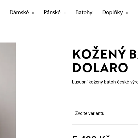
Dámské
Pánské
Batohy
Doplňky
OTŘEBUJETE NAJÍT?
KOŽENÝ 
DOLARO
HLEDAT
Luxusní kožený batoh české výrob
Doporučujeme
Zvolte variantu