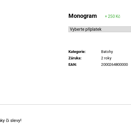
Monogram
Kategorie
:
Batohy
Záruka
:
2 roky
EAN
:
2000264800000
y či slevy!