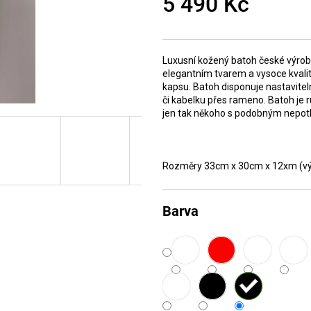
5 490 Kč
Měrná
cena:
Luxusní kožený batoh české výro
elegantním tvarem a vysoce kvalit
kapsu. Batoh disponuje nastaviteln
či kabelku přes rameno. Batoh je 
jen tak někoho s podobným nepot
Rozměry 33cm x 30cm x 12xm (výš
Barva