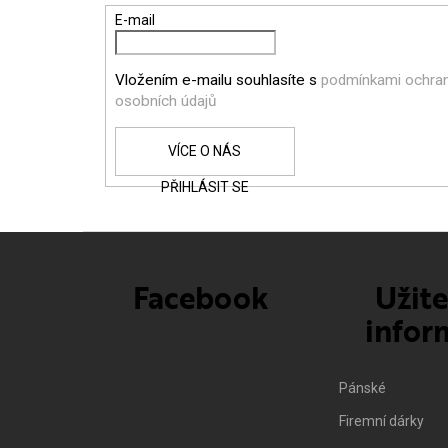
P
E-mail
A
Vložením e-mailu souhlasíte s
podmínkami ochra
T
osobních údajů
Í
PŘIHLÁSIT SE
Facebook
Užit
infor
Pánské
Firemní dárky