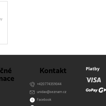
ny
ečné
Kontakt
Platby
mace
+420774359044
unidax
@
seznam.cz
Facebook