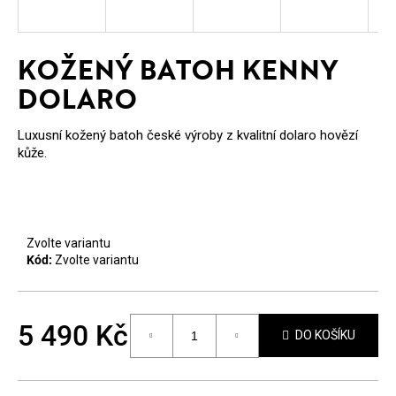
E
T
KOŽENÝ BATOH KENNY
E
DOLARO
N
A
Luxusní kožený batoh české výroby z kvalitní dolaro hovězí
kůže.
J
Í
T
Zvolte variantu
?
Kód:
Zvolte variantu
5 490 Kč
DO KOŠÍKU
Měrná
HLEDAT
cena: