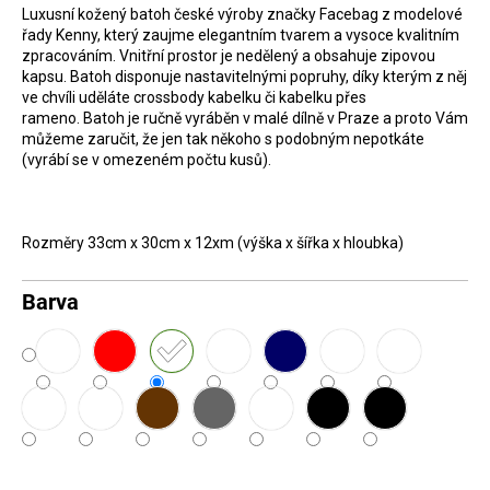
Luxusní kožený batoh české výroby značky Facebag z modelové
D
řady Kenny, který zaujme elegantním tvarem a vysoce kvalitním
o
zpracováním. Vnitřní prostor je nedělený a obsahuje zipovou
kapsu. Batoh disponuje nastavitelnými popruhy, díky kterým z něj
p
ve chvíli uděláte crossbody kabelku či kabelku přes
o
rameno. Batoh je ručně vyráběn v malé dílně v Praze a proto Vám
r
můžeme zaručit, že jen tak někoho s podobným nepotkáte
(vyrábí se v omezeném počtu kusů).
u
č
u
Rozměry 33cm x 30cm x 12xm (výška x šířka x hloubka)
j
e
Barva
m
e