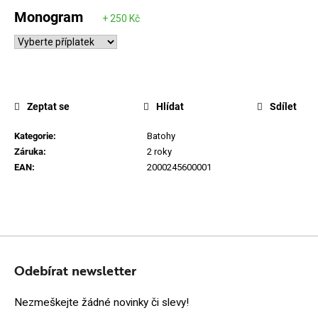
Monogram
Zeptat se
Hlídat
Sdílet
Kategorie
:
Batohy
Záruka
:
2 roky
EAN
:
2000245600001
Z
Á
Odebírat newsletter
P
Nezmeškejte žádné novinky či slevy!
A