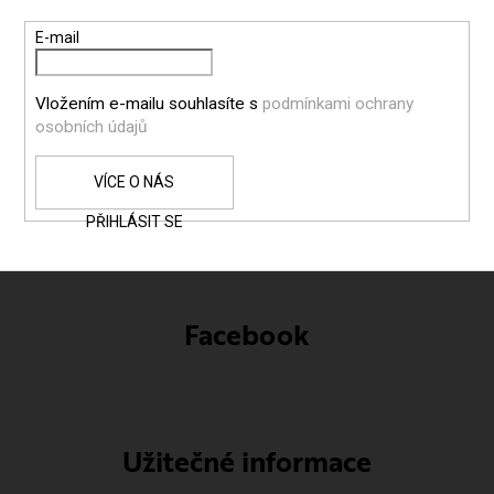
T
E-mail
Í
Vložením e-mailu souhlasíte s
podmínkami ochrany
osobních údajů
PŘIHLÁSIT SE
Facebook
Užitečné informace