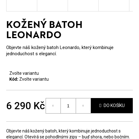
E
T
KOŽENÝ BATOH
E
LEONARDO
N
A
Objevte náš kožený batoh Leonardo, který kombinuje
jednoduchost s elegancí.
J
Í
Zvolte variantu
T
Kód:
Zvolte variantu
?
6 290 Kč
DO KOŠÍKU
Měrná
cena:
HLEDAT
Objevte náš kožený batoh, který kombinuje jednoduchost s
elegancí. Otevírá se pohodlnými zipy – buď shora, nebo bočním.