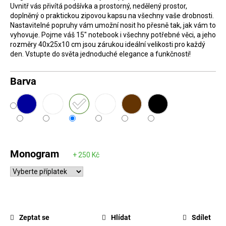
Uvnitř vás přivítá podšívka a prostorný, nedělený prostor,
D
doplněný o praktickou zipovou kapsu na všechny vaše drobnosti.
o
Nastavitelné popruhy vám umožní nosit ho přesně tak, jak vám to
vyhovuje. Pojme váš 15" notebook i všechny potřebné věci, a jeho
p
rozměry 40x25x10 cm jsou zárukou ideální velikosti pro každý
o
den. Vstupte do světa jednoduché elegance a funkčnosti!
r
u
Barva
č
u
j
e
m
Monogram
e
Zeptat se
Hlídat
Sdílet