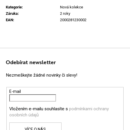
Kategorie
:
Nová kolekce
Záruka
:
2 roky
EAN
:
2000281230002
Z
Á
Odebírat newsletter
P
Nezmeškejte žádné novinky či slevy!
A
T
E-mail
Í
Vložením e-mailu souhlasíte s
podmínkami ochrany
osobních údajů