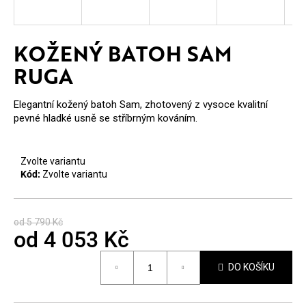
E
T
KOŽENÝ BATOH SAM
E
RUGA
N
A
Elegantní kožený batoh Sam, zhotovený z vysoce kvalitní
pevné hladké usně se stříbrným kováním.
J
Í
Zvolte variantu
T
Kód:
Zvolte variantu
?
od 5 790 Kč
od
4 053 Kč
Měrná
DO KOŠÍKU
cena:
HLEDAT