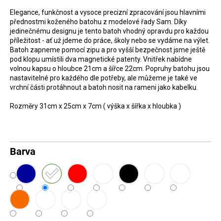
D
Elegance, funkčnost a vysoce precizní zpracování jsou hlavními
přednostmi koženého batohu z modelové řady Sam. Díky
o
jedinečnému designu je tento batoh vhodný opravdu pro každou
p
příležitost - ať už jdeme do práce, školy nebo se vydáme na výlet.
o
Batoh zapneme pomocí zipu a pro vyšší bezpečnost jsme ještě
pod klopu umístili dva magnetické patenty. Vnitřek nabídne
r
volnou kapsu o hloubce 21cm a šířce 22cm. Popruhy batohu jsou
u
nastavitelné pro každého dle potřeby, ale můžeme je také ve
vrchní části protáhnout a batoh nosit na rameni jako kabelku.
č
u
Rozměry 31cm x 25cm x 7cm ( výška x šířka x hloubka )
j
e
m
Barva
e