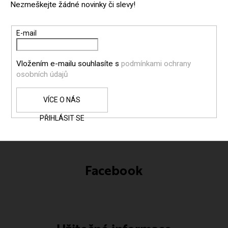
Nezmeškejte žádné novinky či slevy!
A
T
E-mail
Í
Vložením e-mailu souhlasíte s
podmínkami ochrany
osobních údajů
PŘIHLÁSIT SE
Facebook