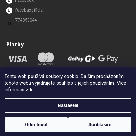
Facebook
facebagofficial
774359044
Platby
Tento web používá soubory cookie. Dalším procházením
tohoto webu vyjadřujete souhlas s jejich používáním.. Více
informací
zde
.
Nastavení
Vytvořil Shoptet
Copyright 2026
Facebag.cz
. Všechna práva vyhrazena.
Upravit
Odmítnout
Souhlasím
nastavení cookies
Newsletter (Sleva 10%)