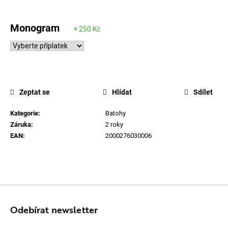
Monogram
Zeptat se
Hlídat
Sdílet
Kategorie
:
Batohy
Záruka
:
2 roky
EAN
:
2000276030006
Z
Á
Odebírat newsletter
P