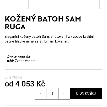
E
T
KOŽENÝ BATOH SAM
E
RUGA
N
A
Elegantní kožený batoh Sam, zhotovený z vysoce kvalitní
pevné hladké usně se stříbrným kováním.
J
Í
Zvolte variantu
T
Kód:
Zvolte variantu
?
od 5 790 Kč
od
4 053 Kč
Měrná
DO KOŠÍKU
cena:
HLEDAT