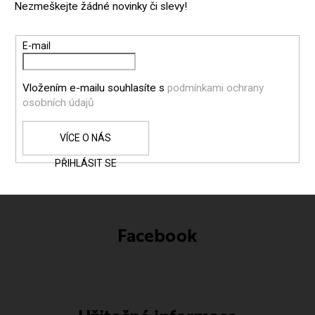
Nezmeškejte žádné novinky či slevy!
A
T
E-mail
Í
Vložením e-mailu souhlasíte s
podmínkami ochrany
osobních údajů
PŘIHLÁSIT SE
Facebook