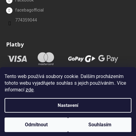
Facebook
facebagofficial
774359044
Platby
Tento web používá soubory cookie. Dalším procházením
tohoto webu vyjadřujete souhlas s jejich používáním.. Více
informací
zde
.
Nastavení
Vytvořil Shoptet
Copyright 2026
Facebag.cz
. Všechna práva vyhrazena.
Upravit
Odmítnout
Souhlasím
nastavení cookies
Newsletter (Sleva 10%)