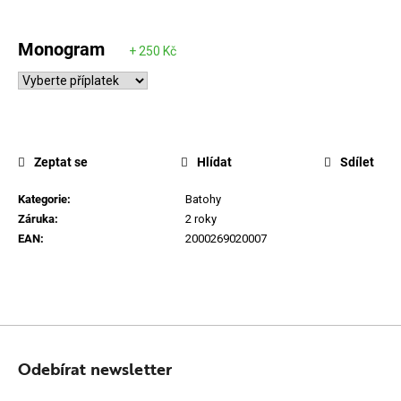
Monogram
Zeptat se
Hlídat
Sdílet
Kategorie
:
Batohy
Záruka
:
2 roky
EAN
:
2000269020007
Z
Á
Odebírat newsletter
P