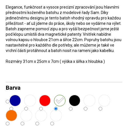
D
Elegance, funkčnost a vysoce precizní zpracování jsou hlavními
přednostmi koženého batohu z modelové řady Sam. Díky
o
jedinečnému designu je tento batoh vhodný opravdu pro každou
p
příležitost - ať už jdeme do práce, školy nebo se vydáme na výlet.
o
Batoh zapneme pomocí zipu a pro vyšší bezpečnost jsme ještě
pod klopu umístili dva magnetické patenty. Vnitřek nabídne
r
volnou kapsu o hloubce 21cm a šířce 22cm. Popruhy batohu jsou
u
nastavitelné pro každého dle potřeby, ale můžeme je také ve
vrchní části protáhnout a batoh nosit na rameni jako kabelku.
č
u
Rozměry 31cm x 25cm x 7cm ( výška x šířka x hloubka )
j
e
m
Barva
e