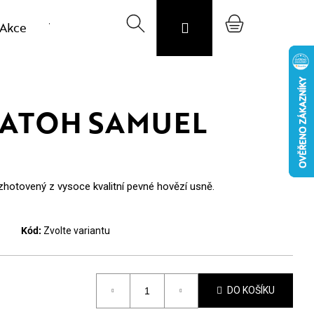
Akce
Výprodej vzorků
Hledat
Svojost
Přihlášení
O nás
Nákupní
Blog
CZK
košík
BATOH SAMUEL
zhotovený z vysoce kvalitní pevné hovězí usně.
Kód:
Zvolte variantu
DO KOŠÍKU