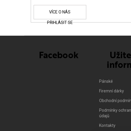
Í
PŘIHLÁSIT SE
Facebook
Užit
infor
Pánské
Firemní dárky
Obchodní podmí
Podmínky ochran
údajů
Kontakty