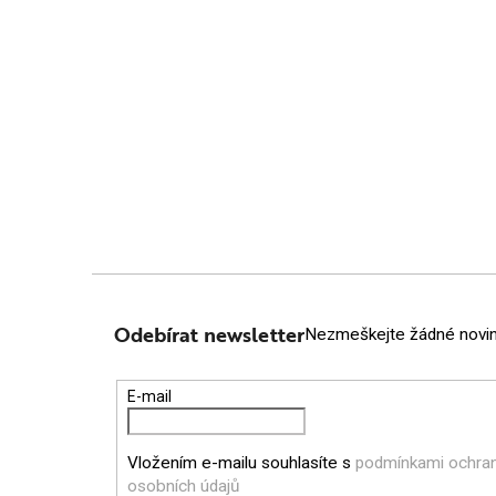
Z
Á
Odebírat newsletter
Nezmeškejte žádné novink
P
E-mail
A
Vložením e-mailu souhlasíte s
podmínkami ochra
T
osobních údajů