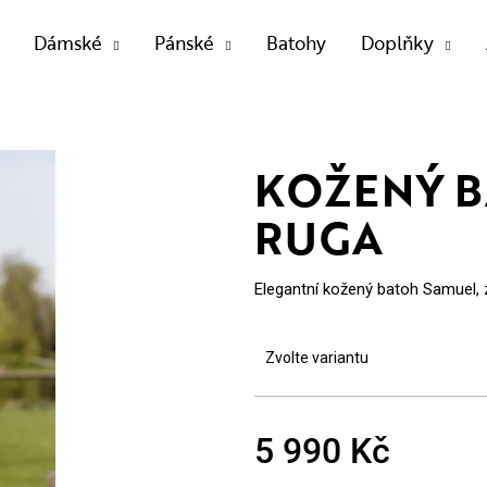
Dámské
Pánské
Batohy
Doplňky
OTŘEBUJETE NAJÍT?
KOŽENÝ 
RUGA
HLEDAT
Elegantní kožený batoh Samuel, 
Doporučujeme
Zvolte variantu
5 990 Kč
Měrná