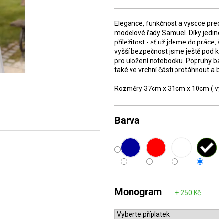
cena:
Elegance, funkčnost a vysoce pre
modelové řady Samuel. Díky jedi
příležitost - ať už jdeme do prác
vyšší bezpečnost jsme ještě pod k
pro uložení notebooku. Popruhy b
také ve vrchní části protáhnout a 
Rozměry 37cm x 31cm x 10cm ( výš
Barva
Monogram