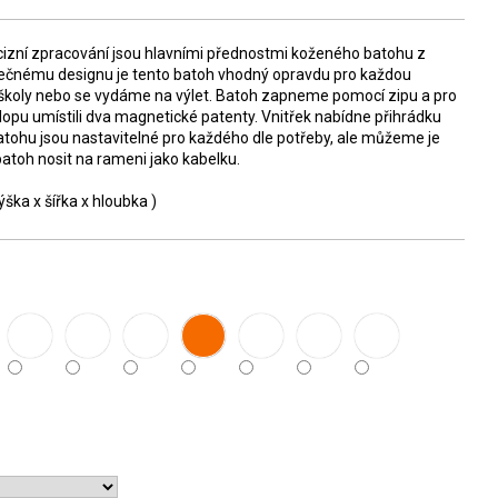
cizní zpracování jsou hlavními přednostmi koženého batohu z
nečnému designu je tento batoh vhodný opravdu pro každou
e, školy nebo se vydáme na výlet. Batoh zapneme pomocí zipu a pro
lopu umístili dva magnetické patenty. Vnitřek nabídne přihrádku
atohu jsou nastavitelné pro každého dle potřeby, ale můžeme je
batoh nosit na rameni jako kabelku.
ka x šířka x hloubka )