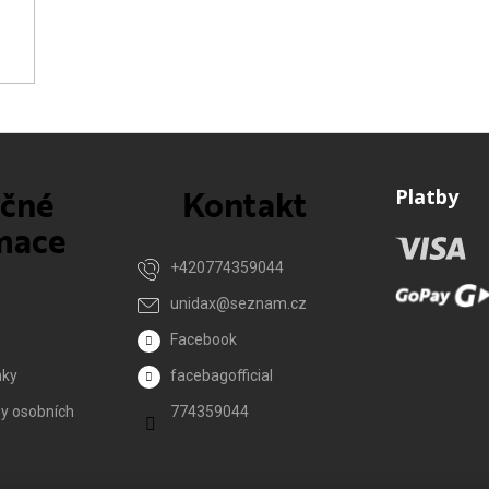
ečné
Kontakt
Platby
mace
+420774359044
unidax
@
seznam.cz
Facebook
nky
facebagofficial
y osobních
774359044