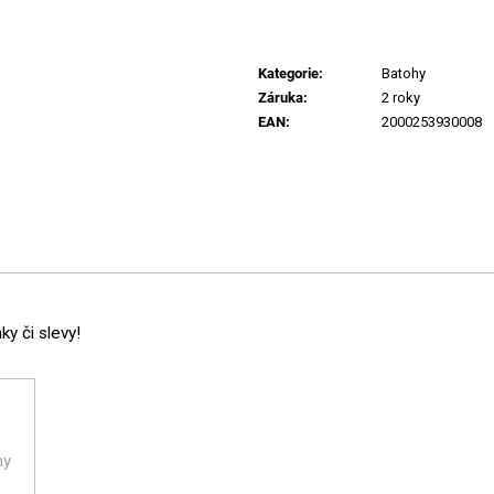
Kategorie
:
Batohy
Záruka
:
2 roky
EAN
:
2000253930008
y či slevy!
ny