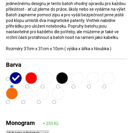
jedinečnému designu je tento batoh vhodný opravdu pro každou
D
příležitost - ať už jdeme do práce, školy nebo se vydáme na výlet.
o
Batoh zapneme pomocí zipu a pro vyšší bezpečnost jsme ještě
pod klopu umístili dva magnetické patenty. Vnitřek nabídne
p
přihrádku pro uložení notebooku. Popruhy batohu jsou
o
nastavitelné pro každého dle potřeby, ale můžeme je také ve
r
vrchní části protáhnout a batoh nosit na rameni jako kabelku.
u
Rozměry 37cm x 31cm x 10cm ( výška x šířka x hloubka )
č
u
Barva
j
e
m
e
Monogram