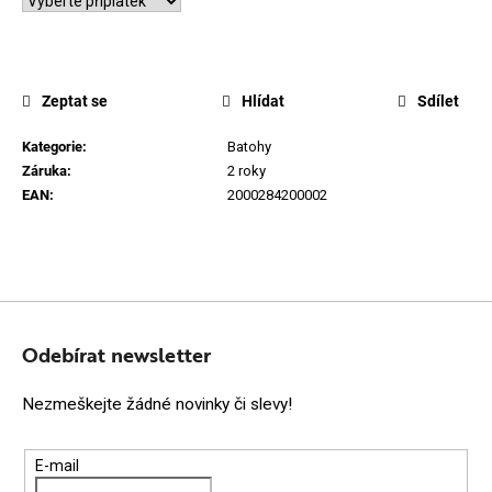
Zeptat se
Hlídat
Sdílet
Kategorie
:
Batohy
Záruka
:
2 roky
EAN
:
2000284200002
Z
Á
Odebírat newsletter
P
Nezmeškejte žádné novinky či slevy!
A
T
E-mail