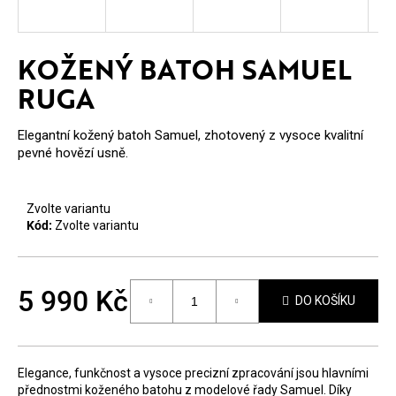
E
T
KOŽENÝ BATOH SAMUEL
E
RUGA
N
A
Elegantní kožený batoh Samuel, zhotovený z vysoce kvalitní
pevné hovězí usně.
J
Í
Zvolte variantu
T
Kód:
Zvolte variantu
?
5 990 Kč
DO KOŠÍKU
Měrná
cena:
HLEDAT
Elegance, funkčnost a vysoce precizní zpracování jsou hlavními
přednostmi koženého batohu z modelové řady Samuel. Díky