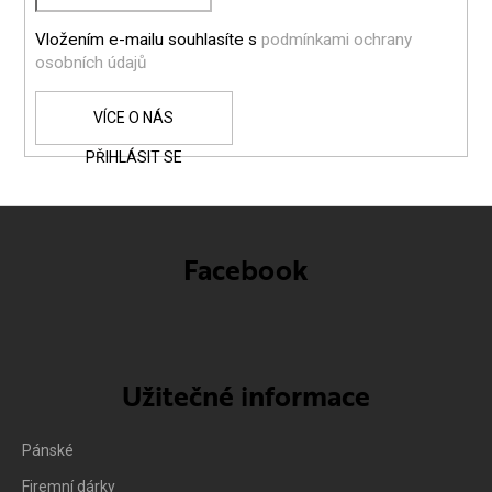
Í
Vložením e-mailu souhlasíte s
podmínkami ochrany
osobních údajů
PŘIHLÁSIT SE
Facebook
Užitečné informace
Pánské
Firemní dárky