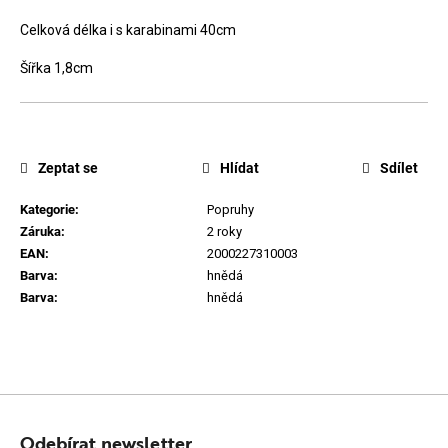
D
Celková délka i s karabinami 40cm
o
Šířka 1,8cm
p
o
r
u
Zeptat se
Hlídat
Sdílet
č
u
Kategorie
:
Popruhy
Záruka
:
2 roky
j
EAN
:
2000227310003
e
Barva
:
hnědá
m
Barva
:
hnědá
e
Z
Á
Odebírat newsletter