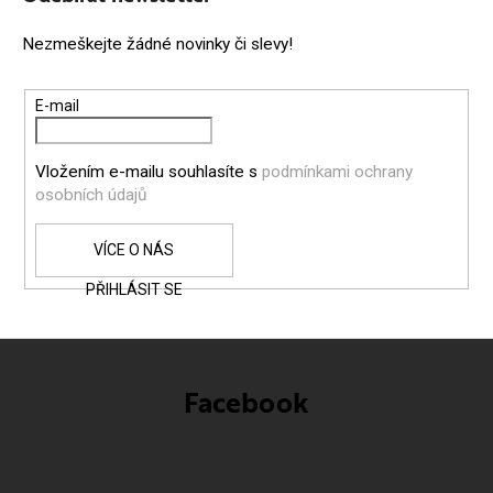
P
Nezmeškejte žádné novinky či slevy!
A
T
E-mail
Í
Vložením e-mailu souhlasíte s
podmínkami ochrany
osobních údajů
PŘIHLÁSIT SE
Facebook