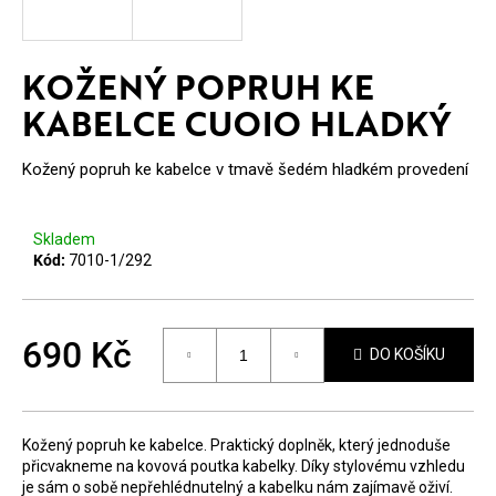
E
T
KOŽENÝ POPRUH KE
E
KABELCE CUOIO HLADKÝ
N
A
Kožený popruh ke kabelce v tmavě šedém hladkém provedení
J
Í
Skladem
Kód:
7010-1/292
T
?
690 Kč
DO KOŠÍKU
Měrná
cena:
Kožený popruh ke kabelce. Praktický doplněk, který jednoduše
HLEDAT
přicvakneme na kovová poutka kabelky. Díky stylovému vzhledu
je sám o sobě nepřehlédnutelný a kabelku nám zajímavě oživí.