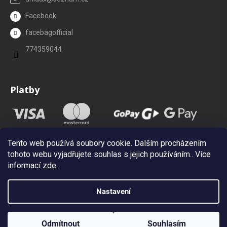
Facebook
facebagofficial
774359044
Platby
Tento web používá soubory cookie. Dalším procházením
tohoto webu vyjadřujete souhlas s jejich používáním.. Více
informací
zde
.
Nastavení
Vytvořil Shoptet
Copyright 2026
Facebag.cz
. Všechna práva vyhrazena.
Upravit
Odmítnout
Souhlasím
nastavení cookies