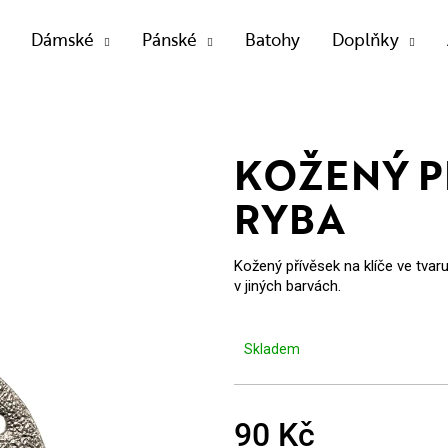
Dámské
Pánské
Batohy
Doplňky
OTŘEBUJETE NAJÍT?
KOŽENÝ P
RYBA
HLEDAT
Kožený přívěsek na klíče ve tvaru
v jiných barvách.
Doporučujeme
Skladem
90 Kč