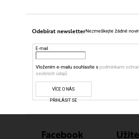
Z
Á
Odebírat newsletter
Nezmeškejte žádné novink
P
E-mail
A
Vložením e-mailu souhlasíte s
podmínkami ochra
T
osobních údajů
Í
PŘIHLÁSIT SE
Facebook
Užit