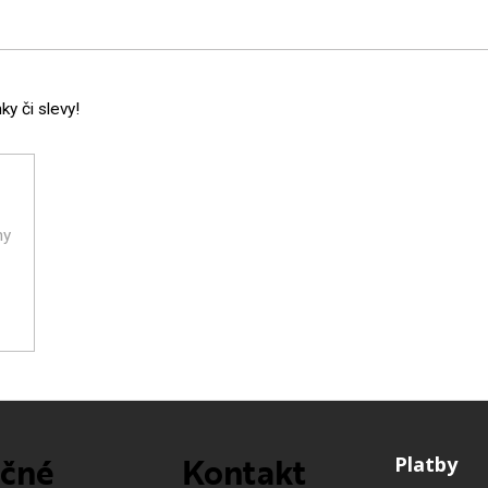
y či slevy!
ny
ečné
Kontakt
Platby