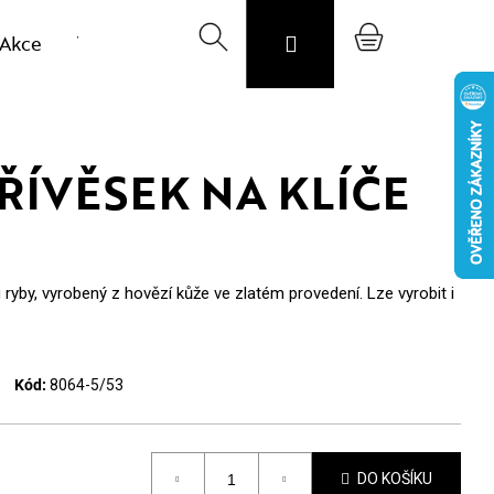
Akce
Výprodej vzorků
Hledat
Svojost
Přihlášení
O nás
Nákupní
Blog
CZK
košík
ŘÍVĚSEK NA KLÍČE
 ryby, vyrobený z hovězí kůže ve zlatém provedení. Lze vyrobit i
Kód:
8064-5/53
DO KOŠÍKU