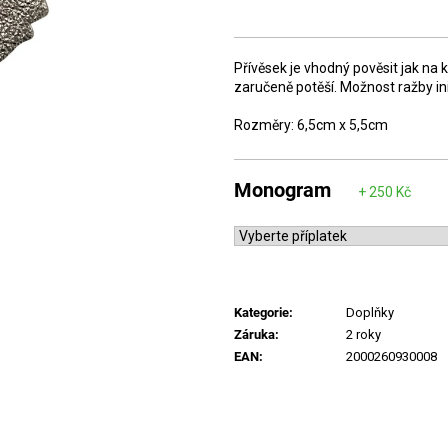
Měrná
cena:
Přívěsek je vhodný pověsit jak na k
zaručeně potěší. Možnost ražby ini
Rozměry: 6,5cm x 5,5cm
Monogram
Kategorie
:
Doplňky
Záruka
:
2 roky
EAN
:
2000260930008