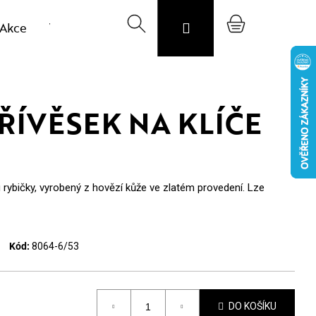
Akce
Výprodej vzorků
Hledat
Svojost
Přihlášení
O nás
Nákupní
Blog
CZK
košík
ŘÍVĚSEK NA KLÍČE
u rybičky, vyrobený z hovězí kůže ve zlatém provedení. Lze
Kód:
8064-6/53
DO KOŠÍKU