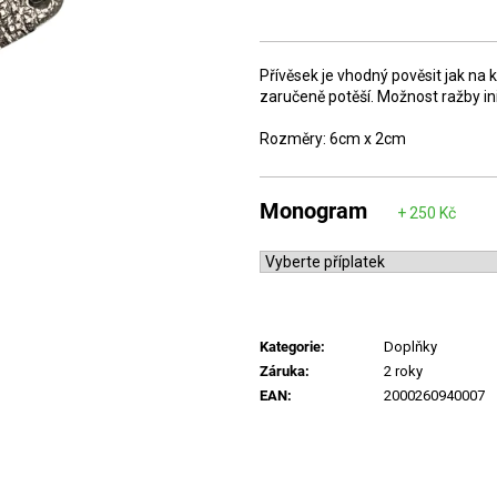
Měrná
cena:
Přívěsek je vhodný pověsit jak na k
zaručeně potěší. Možnost ražby ini
Rozměry: 6cm x 2cm
Monogram
Kategorie
:
Doplňky
Záruka
:
2 roky
EAN
:
2000260940007