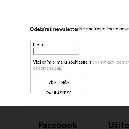
Z
Á
Odebírat newsletter
Nezmeškejte žádné novink
P
E-mail
A
Vložením e-mailu souhlasíte s
podmínkami ochra
T
osobních údajů
Í
PŘIHLÁSIT SE
Facebook
Užit