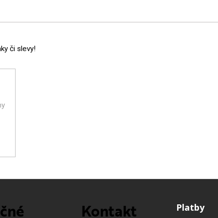
y či slevy!
ny
ečné
Kontakt
Platby