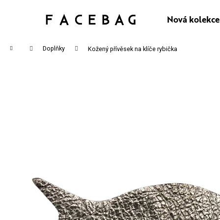
K
Přejít
na
Nová kolekce
Zpět
Zpět
O
obsah
do
do
Š
Domů
Doplňky
Kožený přívěsek na klíče rybička
obchodu
obchodu
Í
CO P
K