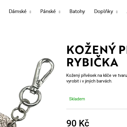
Dámské
Pánské
Batohy
Doplňky
OTŘEBUJETE NAJÍT?
KOŽENÝ P
RYBIČKA
HLEDAT
Kožený přívěsek na klíče ve tvar
vyrobit i v jiných barvách.
Doporučujeme
Skladem
90 Kč