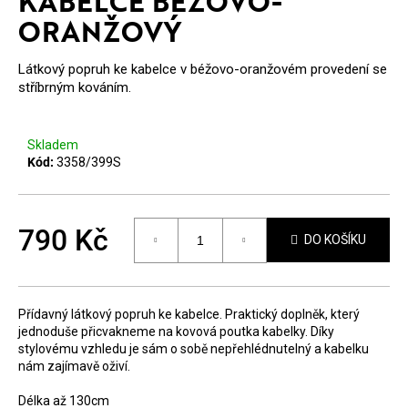
KABELCE BÉŽOVO-
E
ORANŽOVÝ
T
Látkový popruh ke kabelce v béžovo-oranžovém provedení se
E
stříbrným kováním.
N
A
Skladem
Kód:
3358/399S
J
Í
T
790 Kč
DO KOŠÍKU
?
Měrná
cena:
Přídavný látkový popruh ke kabelce. Praktický doplněk, který
jednoduše přicvakneme na kovová poutka kabelky. Díky
stylovému vzhledu je sám o sobě nepřehlédnutelný a kabelku
nám zajímavě oživí.
HLEDAT
Délka až 130cm