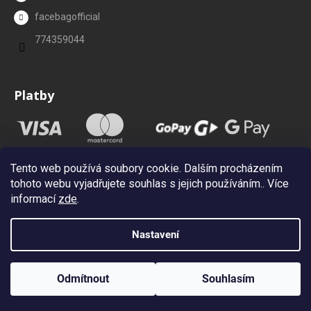
facebagofficial
774359044
Platby
Tento web používá soubory cookie. Dalším procházením
tohoto webu vyjadřujete souhlas s jejich používáním.. Více
informací
zde
.
Nastavení
Vytvořil Shoptet
Copyright 2026
Facebag.cz
. Všechna práva vyhrazena.
Upravit
Odmítnout
Souhlasím
nastavení cookies
Newsletter (Sleva 10%)