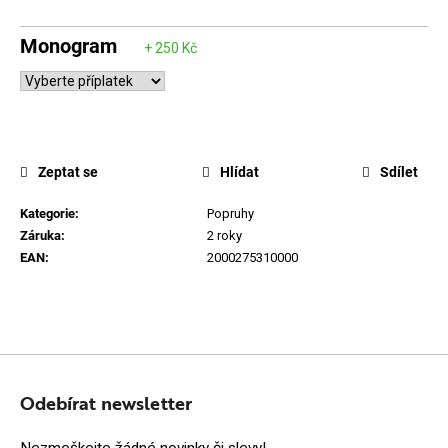
D
Monogram
o
p
o
r
u
Zeptat se
Hlídat
Sdílet
č
u
Kategorie
:
Popruhy
j
Záruka
:
2 roky
EAN
:
2000275310000
e
m
e
Z
Á
Odebírat newsletter
P