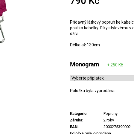
790 Kč
Měrná
cena:
Přídavný látkový popruh ke kabelc
poutka kabelky. Díky stylovému v
oživí.
Délka až 130cm
Monogram
Položka byla vyprodána…
Kategorie
:
Popruhy
Záruka
:
2 roky
EAN
:
2000275390002
Položka byla vyprodána…