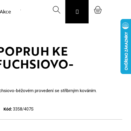
Akce
Výprodej vzorků
Hledat
Svojost
Přihlášení
O nás
Nákupní
Blog
CZK
košík
POPRUH KE
FUCHSIOVO-
uchsiovo-béžovém provedení se stříbrným kováním.
Kód:
3358/407S