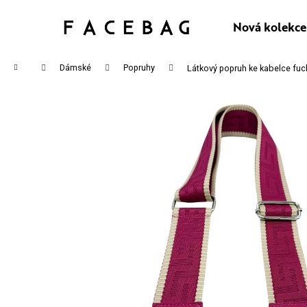
K
Přejít
na
Nová kolekce
Zpět
Zpět
O
obsah
do
do
Š
Domů
Dámské
Popruhy
Látkový popruh ke kabelce fu
obchodu
obchodu
Í
CO P
K