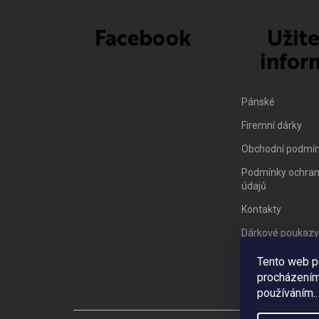
Facebook
Užit
infor
Pánské
Firemní dárky
Obchodní podmí
Podmínky ochran
údajů
Kontakty
Dárkové poukazy
Vrácení zboží/ 
Tento web p
procházením 
používáním..