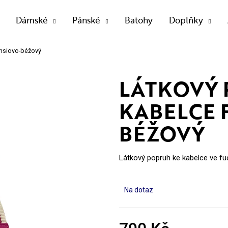
Dámské
Pánské
Batohy
Doplňky
chsiovo-béžový
OTŘEBUJETE NAJÍT?
LÁTKOVÝ 
KABELCE 
BÉŽOVÝ
HLEDAT
Látkový popruh ke kabelce ve f
Doporučujeme
Na dotaz