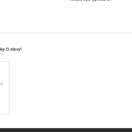
y či slevy!
ny