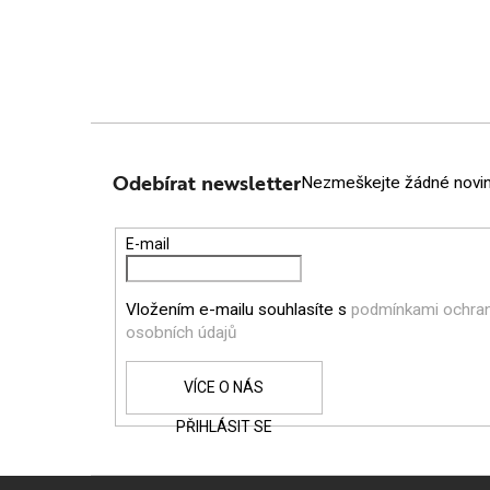
Z
Á
Odebírat newsletter
Nezmeškejte žádné novink
P
E-mail
A
Vložením e-mailu souhlasíte s
podmínkami ochra
T
osobních údajů
Í
PŘIHLÁSIT SE