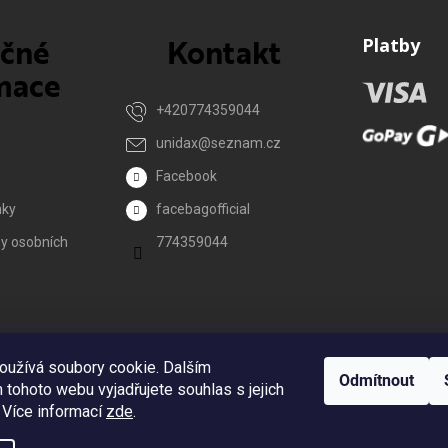
ečné
Kontakt
Platby
mace
+420774359044
unidax
@
seznam.cz
Facebook
nky
facebagofficial
y osobních
774359044
Reklamace
oužívá soubory cookie. Dalším
Odmítnout
tohoto webu vyjadřujete souhlas s jejich
 Více informací
zde
.