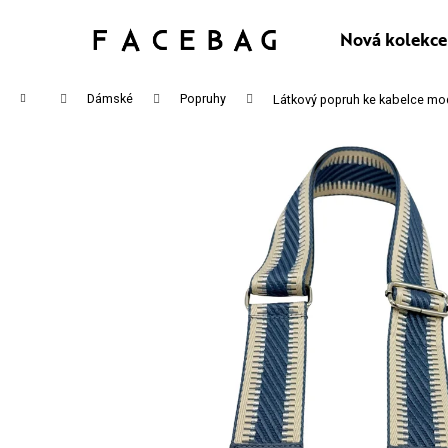
K
Přejít
na
Nová kolekce
Zpět
Zpět
O
obsah
do
do
Š
Domů
Dámské
Popruhy
Látkový popruh ke kabelce mo
obchodu
obchodu
Í
CO P
K