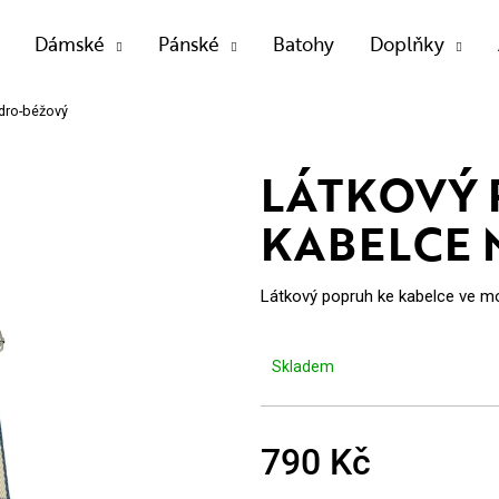
Dámské
Pánské
Batohy
Doplňky
dro-béžový
OTŘEBUJETE NAJÍT?
LÁTKOVÝ 
KABELCE
HLEDAT
Látkový popruh ke kabelce ve m
Doporučujeme
Skladem
790 Kč
Měrná