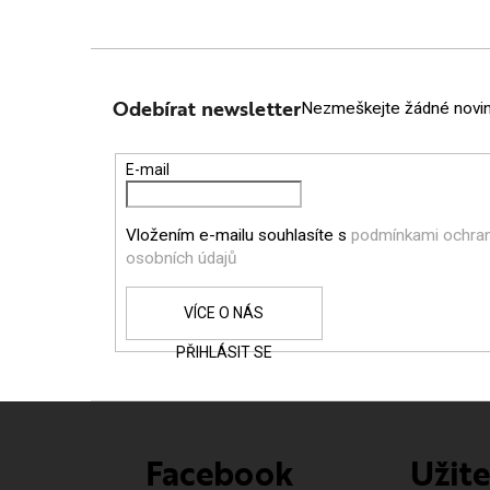
Z
Á
Odebírat newsletter
Nezmeškejte žádné novink
P
E-mail
A
Vložením e-mailu souhlasíte s
podmínkami ochra
T
osobních údajů
Í
PŘIHLÁSIT SE
Facebook
Užit