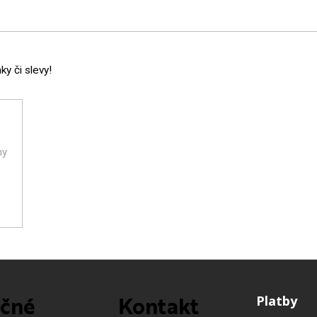
y či slevy!
ny
ečné
Kontakt
Platby