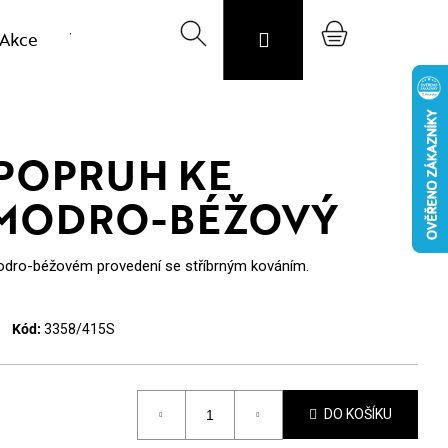
Akce
Výprodej vzorků
Hledat
Svojost
Přihlášení
O nás
Nákupní
Blog
CZK
košík
POPRUH KE
 MODRO-BÉŽOVÝ
odro-béžovém provedení se stříbrným kováním.
Kód:
3358/415S
DO KOŠÍKU