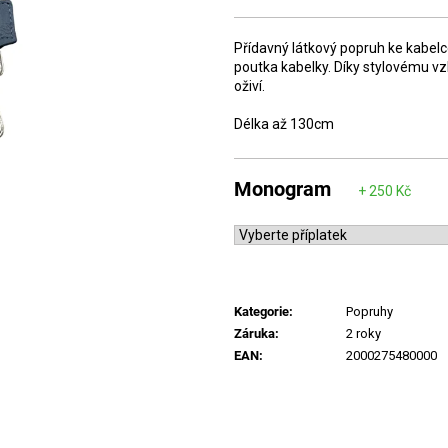
cena:
Přídavný látkový popruh ke kabelc
poutka kabelky. Díky stylovému v
oživí.
Délka až 130cm
Monogram
Kategorie
:
Popruhy
Záruka
:
2 roky
EAN
:
2000275480000