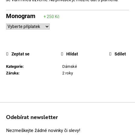
D
o
Monogram
p
o
r
u
Zeptat se
Hlídat
Sdílet
č
u
Kategorie
:
Dámské
j
Záruka
:
2 roky
e
m
e
Z
Á
Odebírat newsletter
P
Nezmeškejte žádné novinky či slevy!