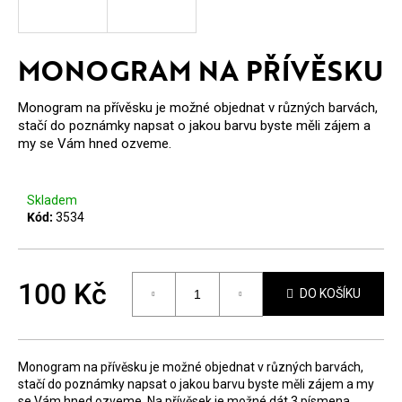
E
T
MONOGRAM NA PŘÍVĚSKU
E
N
Monogram na přívěsku je možné objednat v různých barvách,
stačí do poznámky napsat o jakou barvu byste měli zájem a
A
my se Vám hned ozveme.
J
Í
Skladem
Kód:
3534
T
?
100 Kč
DO KOŠÍKU
Měrná
cena:
HLEDAT
Monogram na přívěsku je možné objednat v různých barvách,
stačí do poznámky napsat o jakou barvu byste měli zájem a my
se Vám hned ozveme. Na přívěsek je možné dát 3 písmena.