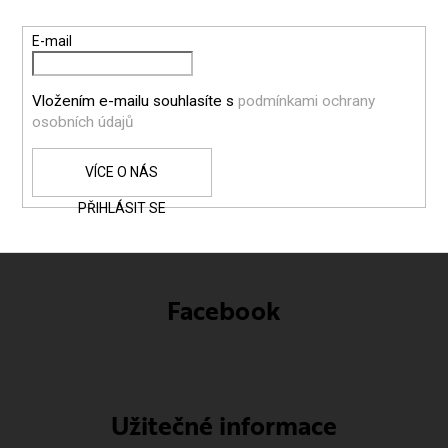
A
T
E-mail
Í
Vložením e-mailu souhlasíte s
podmínkami ochrany
osobních údajů
PŘIHLÁSIT SE
Facebook
Užitečné informace