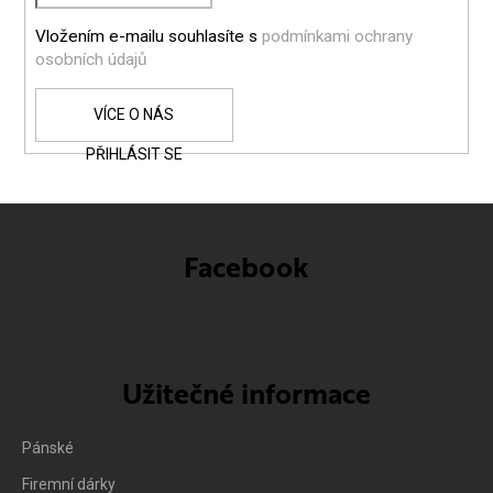
Í
Vložením e-mailu souhlasíte s
podmínkami ochrany
osobních údajů
PŘIHLÁSIT SE
Facebook
Užitečné informace
Pánské
Firemní dárky