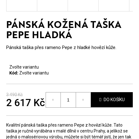
E
T
PÁNSKÁ KOŽENÁ TAŠKA
E
PEPE HLADKÁ
N
A
Pánská taška přes rameno Pepe z hladké hovězí kůže.
J
Í
Zvolte variantu
Kód:
Zvolte variantu
T
?
3 490 Kč
2 617 Kč
DO KOŠÍKU
Měrná
cena:
Kvalitní pánská taška přes rameno Pepe z hovězí kůže. Tato
HLEDAT
taška je ručně vyráběna v malé dílně v centru Prahy, a jelikož se
jedná o malosériovou výrobu, můžete si být téměř jistí, že jen tak