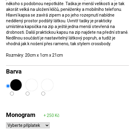
někoho s podobnou nepotkáte. Taška je menší velikosti a je tak
D
akorát velká na uložení klíčů, peněženky a mobilního telefonu.
o
Hlavní kapsa se zavírá zipem a po jeho rozepnutí nabídne
nedělený prostor podšitý látkou. Uvnitř tašky je prakticky
p
umístěna kapsička na zip a ještě jedna menší otevřená na
o
drobnosti. Další praktickou kapsu na zip najdete na přední straně.
r
Nedílnou součástí je nastavitelný látkový popruh, a tudíž je
vhodná jak k nošení přes rameno, tak stylem crossbody.
u
č
Rozměry: 20cm x 1cm x 21cm
u
Barva
j
e
m
e
Monogram