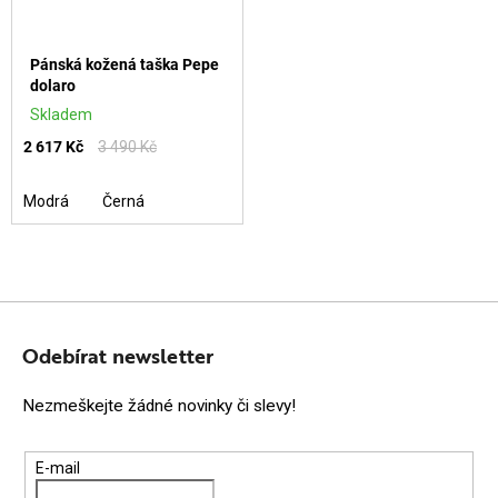
Pánská kožená taška Pepe
dolaro
Skladem
2 617 Kč
3 490 Kč
Modrá
Černá
Z
Á
Odebírat newsletter
P
Nezmeškejte žádné novinky či slevy!
A
T
E-mail