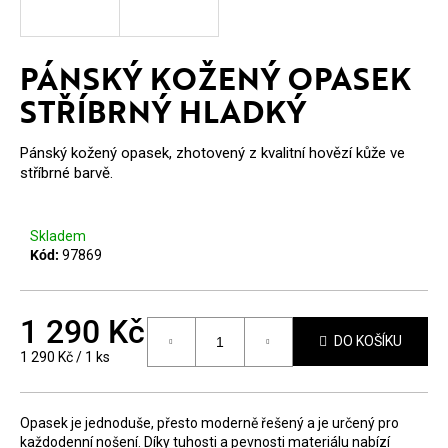
E
T
PÁNSKÝ KOŽENÝ OPASEK
E
STŘÍBRNÝ HLADKÝ
N
A
Pánský kožený opasek, zhotovený z kvalitní hovězí kůže ve
stříbrné barvě.
J
Í
Skladem
T
Kód:
97869
?
1 290 Kč
DO KOŠÍKU
Měrná
1 290 Kč / 1 ks
cena:
HLEDAT
Opasek je jednoduše, přesto moderně řešený a je určený pro
každodenní nošení. Díky tuhosti a pevnosti materiálu nabízí