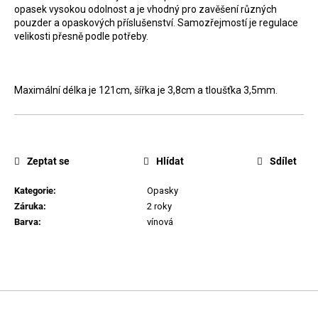
opasek vysokou odolnost a je vhodný pro zavěšení různých
D
pouzder a opaskových příslušenství. Samozřejmostí je regulace
o
velikosti přesně podle potřeby.
p
o
r
Maximální délka je 121cm, šířka je 3,8cm a tloušťka 3,5mm.
u
č
u
Zeptat se
Hlídat
Sdílet
j
e
Kategorie
:
Opasky
m
Záruka
:
2 roky
Barva
:
vínová
e
Z