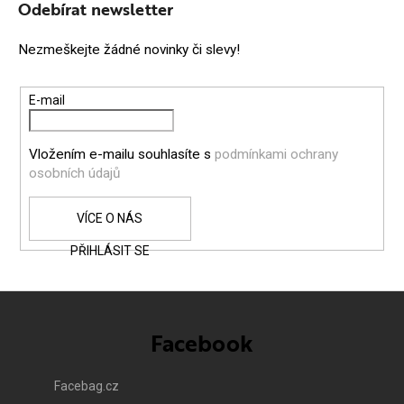
Á
Odebírat newsletter
P
Nezmeškejte žádné novinky či slevy!
A
T
E-mail
Í
Vložením e-mailu souhlasíte s
podmínkami ochrany
osobních údajů
PŘIHLÁSIT SE
Facebook
Facebag.cz