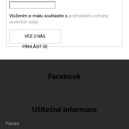
Í
Vložením e-mailu souhlasíte s
podmínkami ochrany
osobních údajů
PŘIHLÁSIT SE
Facebook
Užitečné informace
Pánské