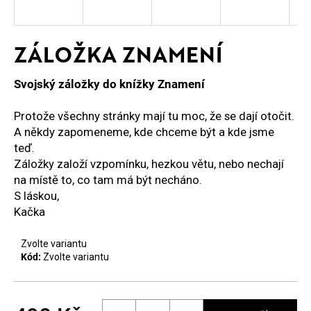
E
T
ZÁLOŽKA ZNAMENÍ
E
N
Svojský záložky do knížky Znamení
A
Protože všechny stránky mají tu moc, že se dají otočit.
J
A někdy zapomeneme, kde chceme být a kde jsme
teď.
Í
Záložky založí vzpomínku, hezkou větu, nebo nechají
T
na místě to, co tam má být necháno.
S láskou,
?
Kačka
Zvolte variantu
Kód:
Zvolte variantu
HLEDAT