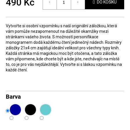
490 Kč
DO KOŠÍKU
D
Měrná
o
cena:
p
Vytvořte si osobní vzpomínku s naší originální záložkou, která
o
vám pomůže nezapomenout na důležité okamžiky mezi
r
stránkami vašeho života. S možností personifikace
monogramem dodá každému čtení jedinečný nádech. Rozměry
u
záložky 21x4 cm zajišťují ideální velikost pro všechny typy knih.
č
Každá stránka má magickou moc být otočena, a tato záložka
vám připomene, kde chcete být a kde jste, nechávajíc na místě
u
to, co je pro vás nejdůležitější. Vytvořte si s láskou vzpomínku na
j
každé čtení.
e
m
e
Barva