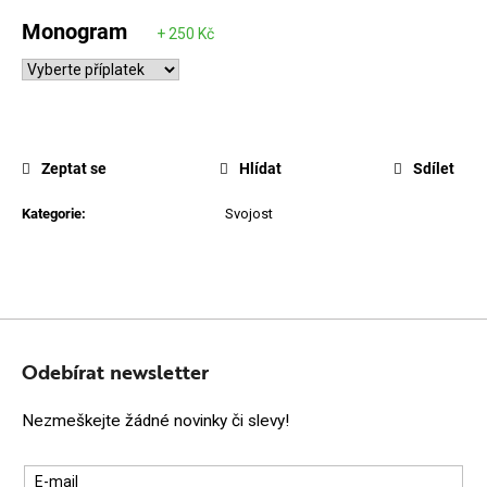
Monogram
Zeptat se
Hlídat
Sdílet
Kategorie
:
Svojost
Z
Á
Odebírat newsletter
P
Nezmeškejte žádné novinky či slevy!
A
T
E-mail